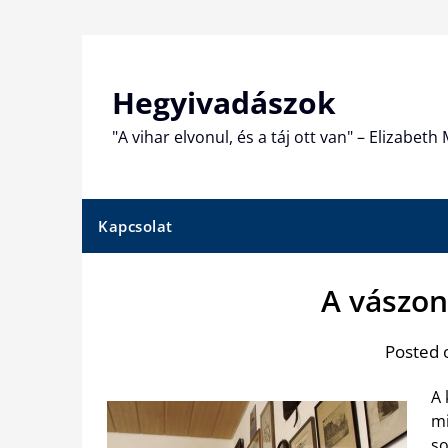
Skip
to
content
Hegyivadászok
"A vihar elvonul, és a táj ott van" – Elizabet
Kapcsolat
A vászon
Posted 
A 
mi
so