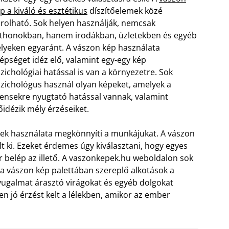
p a kiváló és esztétikus
díszítőelemek közé
rolható. Sok helyen használják, nemcsak
thonokban, hanem irodákban, üzletekben és egyéb
lyeken egyaránt. A vászon kép használata
épséget idéz elő, valamint egy-egy kép
zichológiai hatással is van a környezetre. Sok
zichológus használ olyan képeket, amelyek a
iensekre nyugtató hatással vannak, valamint
őidézik mély érzéseiket.
ek használata megkönnyíti a munkájukat. A vászon
t ki. Ezeket érdemes úgy kiválasztani, hogy egyes
 belép az illető. A vaszonkepek.hu weboldalon sok
 a vászon kép palettában szereplő alkotások a
nyugalmat árasztó virágokat és egyéb dolgokat
n jó érzést kelt a lélekben, amikor az ember