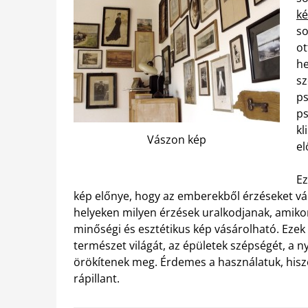
ké
so
ot
he
sz
ps
ps
kl
Vászon kép
el
Ez
kép előnye, hogy az emberekből érzéseket vál
helyeken milyen érzések uralkodjanak, amikor
minőségi és esztétikus kép vásárolható. Ezek
természet világát, az épületek szépségét, a 
örökítenek meg. Érdemes a használatuk, hisze
rápillant.