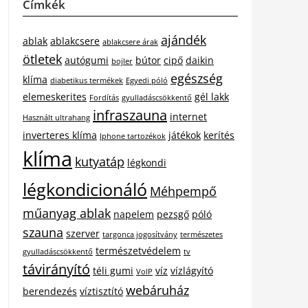
Címkék
ajándék
ablak
ablakcsere
ablakcsere árak
ötletek
autógumi
bútor
cipő
daikin
bojler
egészség
klíma
diabetikus termékek
Egyedi póló
elemeskerites
gél lakk
Fordítás
gyulladáscsökkentő
infraszauna
internet
Használt ultrahang
inverteres klíma
játékok
kerítés
Iphone tartozékok
klíma
kutyatáp
légkondi
légkondicionáló
Méhpempő
műanyag ablak
napelem
pezsgő
póló
szauna
szerver
targonca jogosítvány
természetes
természetvédelem
gyulladáscsökkentő
tv
távirányító
téli gumi
víz
vízlágyító
VoIP
webáruház
berendezés
víztisztító