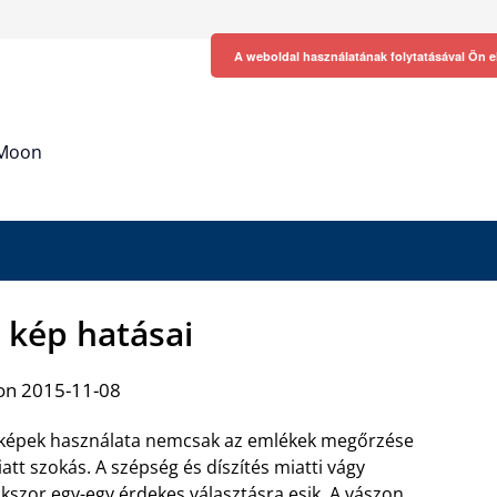
A weboldal használatának folytatásával Ön e
h Moon
 kép hatásai
on 2015-11-08
képek használata nemcsak az emlékek megőrzése
att szokás. A szépség és díszítés miatti vágy
kszor egy-egy érdekes választásra esik. A
vászon