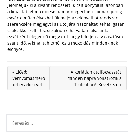
jelölhetjük ki a kívánt rendszert. Kicsit bonyolult, azonban
a kínai tablet működése hamar megérthető, onnan pedig
egyértelműen élvezhetjük majd az előnyeit. A rendszer
szerencsére megjegyzi az utoljára használtat, tehát igazán
csak akkor kell itt szöszölnünk, ha váltani akarunk,
egyébként elegendő megvárni, hogy leteljen a választásra
szánt idő. A kínai tabletnél ez a megoldás mindenkinek
előnyös.
« Előző:
A korlátlan ételfogyasztás
Vérnyomásmérő
minden napra vonatkozik a
két érzékelővel
Trófeában! :Következő »
KERESÉS: