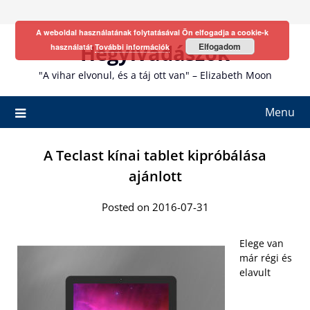
Skip
to
A weboldal használatának folytatásával Ön elfogadja a cookie-k
content
Hegyivadászok
Elfogadom
használatát
További információk
"A vihar elvonul, és a táj ott van" – Elizabeth Moon
Menu
A Teclast kínai tablet kipróbálása
ajánlott
Posted on 2016-07-31
Elege van
már régi és
elavult