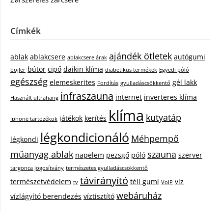
Címkék
ajándék ötletek
ablak
ablakcsere
autógumi
ablakcsere árak
bútor
cipő
daikin klíma
bojler
diabetikus termékek
Egyedi póló
egészség
elemeskerites
gél lakk
Fordítás
gyulladáscsökkentő
infraszauna
internet
inverteres klíma
Használt ultrahang
klíma
kutyatáp
játékok
kerítés
Iphone tartozékok
légkondicionáló
Méhpempő
légkondi
műanyag ablak
szauna
napelem
pezsgő
póló
szerver
targonca jogosítvány
természetes gyulladáscsökkentő
távirányító
természetvédelem
téli gumi
víz
tv
VoIP
webáruház
vízlágyító berendezés
víztisztító