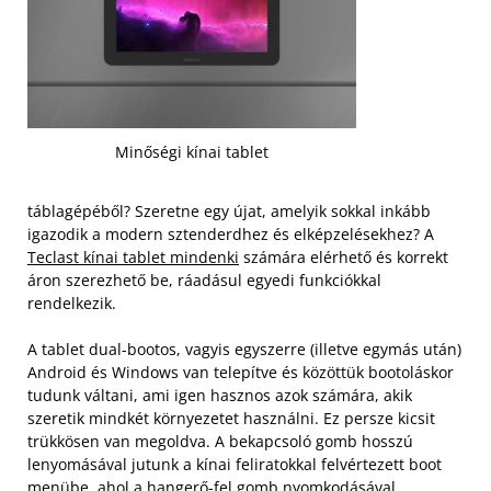
Minőségi kínai tablet
táblagépéből? Szeretne egy újat, amelyik sokkal inkább
igazodik a modern sztenderdhez és elképzelésekhez? A
Teclast kínai tablet mindenki
számára elérhető és korrekt
áron szerezhető be, ráadásul egyedi funkciókkal
rendelkezik.
A tablet dual-bootos, vagyis egyszerre (illetve egymás után)
Android és Windows van telepítve és közöttük bootoláskor
tudunk váltani, ami igen hasznos azok számára, akik
szeretik mindkét környezetet használni. Ez persze kicsit
trükkösen van megoldva. A bekapcsoló gomb hosszú
lenyomásával jutunk a kínai feliratokkal felvértezett boot
menübe, ahol a hangerő-fel gomb nyomkodásával