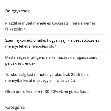
Bejegyzések
Plasztikai műtét menete és kockázatai: mire érdemes
felkészülni?
Szemhéjkorrekció fajtái: hogyan zajlik a beavatkozás és
mennyi lehet a felépülési idő?
Mesterséges intelligencia alkalmazások a fogászatban:
példák és trendek
Törökország last minute nyaralás árak 2026-ban:
mennyibe kerül most egy all inclusive út?
Olcsó öntözőrendszer- 30-50% vízmegtakarítással
Kategória