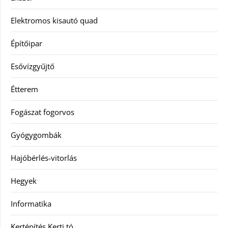
Elektromos kisautó quad
Építőipar
Esővízgyűjtő
Étterem
Fogászat fogorvos
Gyógygombák
Hajóbérlés-vitorlás
Hegyek
Informatika
Kertépítés Kerti tó