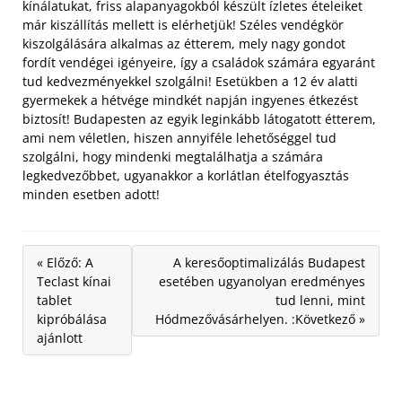
kínálatukat, friss alapanyagokból készült ízletes ételeiket
már kiszállítás mellett is elérhetjük!
Széles vendégkör
kiszolgálására alkalmas az étterem, mely nagy gondot
fordít vendégei igényeire, így a családok számára egyaránt
tud kedvezményekkel szolgálni! Esetükben a 12 év alatti
gyermekek a hétvége mindkét napján ingyenes étkezést
biztosít! Budapesten az egyik leginkább látogatott étterem,
ami nem véletlen, hiszen annyiféle lehetőséggel tud
szolgálni, hogy mindenki megtalálhatja a számára
legkedvezőbbet, ugyanakkor a korlátlan ételfogyasztás
minden esetben adott!
« Előző: A
A keresőoptimalizálás Budapest
Teclast kínai
esetében ugyanolyan eredményes
tablet
tud lenni, mint
kipróbálása
Hódmezővásárhelyen. :Következő »
ajánlott