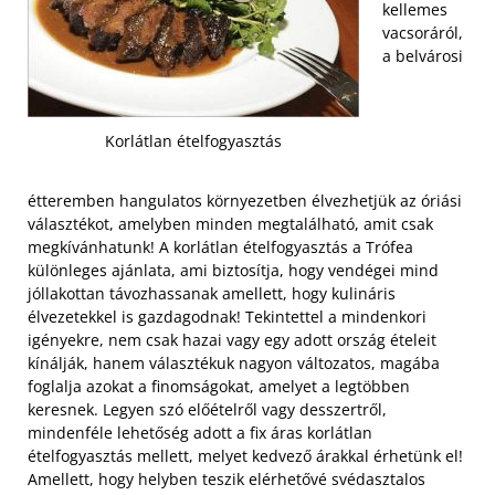
kellemes
vacsoráról,
a belvárosi
Korlátlan ételfogyasztás
étteremben hangulatos környezetben élvezhetjük az óriási
választékot, amelyben minden megtalálható, amit csak
megkívánhatunk! A korlátlan ételfogyasztás a Trófea
különleges ajánlata, ami biztosítja, hogy vendégei mind
jóllakottan távozhassanak amellett, hogy kulináris
élvezetekkel is gazdagodnak! Tekintettel a mindenkori
igényekre, nem csak hazai vagy egy adott ország ételeit
kínálják, hanem választékuk nagyon változatos, magába
foglalja azokat a finomságokat, amelyet a legtöbben
keresnek. Legyen szó előételről vagy desszertről,
mindenféle lehetőség adott a fix áras korlátlan
ételfogyasztás mellett, melyet kedvező árakkal érhetünk el!
Amellett, hogy helyben teszik elérhetővé svédasztalos