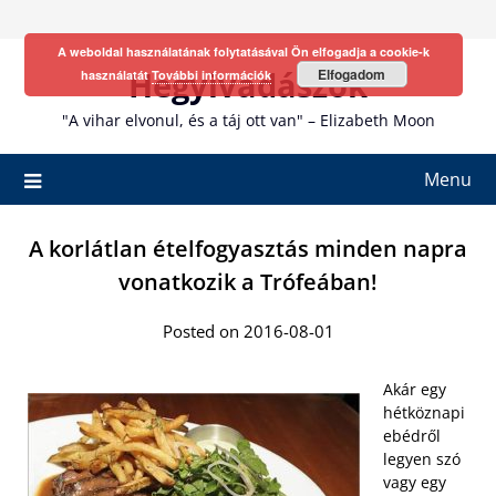
Skip
to
A weboldal használatának folytatásával Ön elfogadja a cookie-k
content
Hegyivadászok
Elfogadom
használatát
További információk
"A vihar elvonul, és a táj ott van" – Elizabeth Moon
Menu
A korlátlan ételfogyasztás minden napra
vonatkozik a Trófeában!
Posted on 2016-08-01
Akár egy
hétköznapi
ebédről
legyen szó
vagy egy