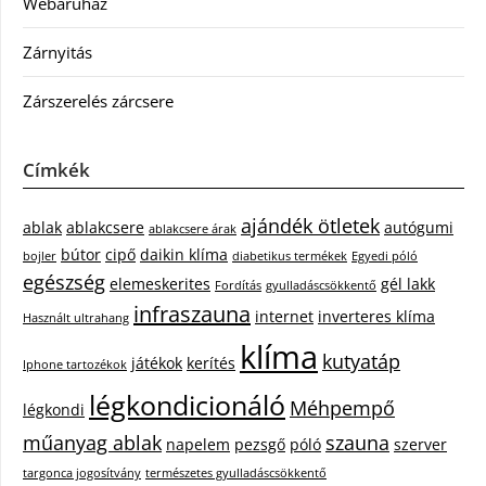
Webáruház
Zárnyitás
Zárszerelés zárcsere
Címkék
ajándék ötletek
ablak
ablakcsere
autógumi
ablakcsere árak
bútor
cipő
daikin klíma
bojler
diabetikus termékek
Egyedi póló
egészség
elemeskerites
gél lakk
Fordítás
gyulladáscsökkentő
infraszauna
internet
inverteres klíma
Használt ultrahang
klíma
kutyatáp
játékok
kerítés
Iphone tartozékok
légkondicionáló
Méhpempő
légkondi
műanyag ablak
szauna
napelem
pezsgő
póló
szerver
targonca jogosítvány
természetes gyulladáscsökkentő