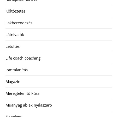
Költöztetés
Lakberendezés
Látnivalók
Letöltés
Life coach coaching
lomtalanítás
Magazin
Méregtelenítő kúra
Műanyag ablak nyílászáró
Napelem