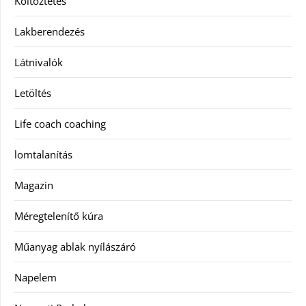
Költöztetés
Lakberendezés
Látnivalók
Letöltés
Life coach coaching
lomtalanítás
Magazin
Méregtelenítő kúra
Műanyag ablak nyílászáró
Napelem