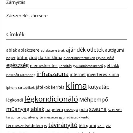
Zárnyitás
Zárszerelés zárcsere
Címkék
ajándék ötletek
ablak
ablakcsere
autógumi
ablakcsere árak
bútor
cipő
daikin klíma
bojler
diabetikus termékek
Egyedi póló
egészség
elemeskerites
gél lakk
Fordítás
gyulladáscsökkentő
infraszauna
internet
inverteres klíma
Használt ultrahang
klíma
kutyatáp
játékok
kerítés
Iphone tartozékok
légkondicionáló
Méhpempő
légkondi
műanyag ablak
szauna
napelem
pezsgő
póló
szerver
targonca jogosítvány
természetes gyulladáscsökkentő
távirányító
természetvédelem
téli gumi
víz
tv
VoIP