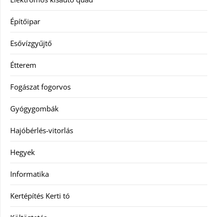
Építőipar
Esővízgyűjtő
Étterem
Fogászat fogorvos
Gyógygombák
Hajóbérlés-vitorlás
Hegyek
Informatika
Kertépítés Kerti tó