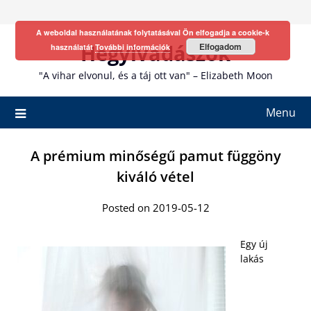
Skip
to
A weboldal használatának folytatásával Ön elfogadja a cookie-k
content
Hegyivadászok
Elfogadom
használatát
További információk
"A vihar elvonul, és a táj ott van" – Elizabeth Moon
Menu
A prémium minőségű pamut függöny
kiváló vétel
Posted on 2019-05-12
Egy új
lakás