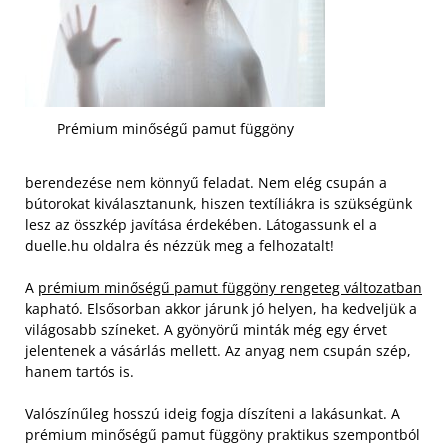
Prémium minőségű pamut függöny
berendezése nem könnyű feladat. Nem elég csupán a
bútorokat kiválasztanunk, hiszen textíliákra is szükségünk
lesz az összkép javítása érdekében. Látogassunk el a
duelle.hu oldalra és nézzük meg a felhozatalt!
A
prémium minőségű pamut függöny rengeteg változatban
kapható. Elsősorban akkor járunk jó helyen, ha kedveljük a
világosabb színeket. A gyönyörű minták még egy érvet
jelentenek a vásárlás mellett. Az anyag nem csupán szép,
hanem tartós is.
Valószínűleg hosszú ideig fogja díszíteni a lakásunkat. A
prémium minőségű pamut függöny praktikus szempontból