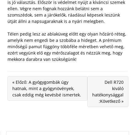
is jó választás. Először is védelmet nyújt a kíváncsi szemek
ellen. Végre nem fognak hozzánk belátni sem a
szomszédok, sem a járókelők, ráadásul képesek leszünk
útját állni a napsugaraknak is a nyári melegben.
Télen pedig lesz az ablaküveg előtt egy olyan hőzáró réteg,
amelyik nem engedi be a szobába a hideget. A prémium
minőségű pamut függöny többféle méretben vehető meg,
ezért vegyünk elő egy mérőszalagot és nézzük meg, hogy
mekkora darabra van szükségünk!
« Előző: A gyógygombák úgy
Dell R720
hatnak, mint a gyógynövények,
kiváló
csak eddig még kevésbé ismertek.
hatékonysággal
:Következő »
KERESÉS: