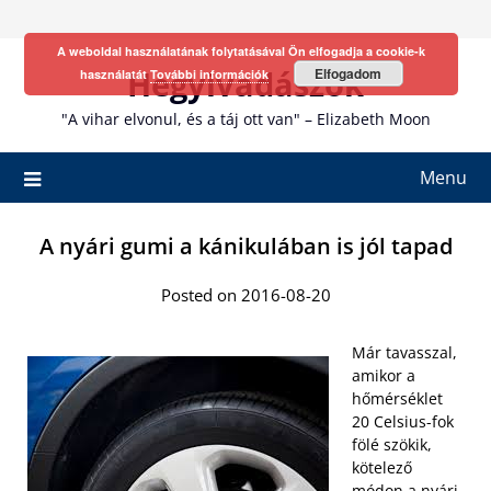
Skip
to
A weboldal használatának folytatásával Ön elfogadja a cookie-k
content
Hegyivadászok
Elfogadom
használatát
További információk
"A vihar elvonul, és a táj ott van" – Elizabeth Moon
Menu
A nyári gumi a kánikulában is jól tapad
Posted on 2016-08-20
Már tavasszal,
amikor a
hőmérséklet
20 Celsius-fok
fölé szökik,
kötelező
módon a nyári