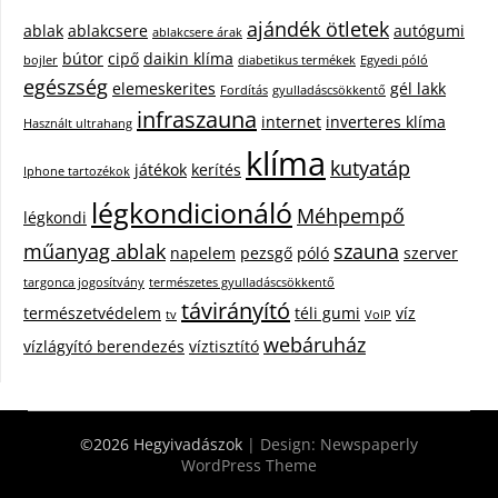
ajándék ötletek
ablak
ablakcsere
autógumi
ablakcsere árak
bútor
cipő
daikin klíma
bojler
diabetikus termékek
Egyedi póló
egészség
elemeskerites
gél lakk
Fordítás
gyulladáscsökkentő
infraszauna
internet
inverteres klíma
Használt ultrahang
klíma
kutyatáp
játékok
kerítés
Iphone tartozékok
légkondicionáló
Méhpempő
légkondi
műanyag ablak
szauna
napelem
pezsgő
póló
szerver
targonca jogosítvány
természetes gyulladáscsökkentő
távirányító
természetvédelem
téli gumi
víz
tv
VoIP
webáruház
vízlágyító berendezés
víztisztító
©2026 Hegyivadászok
| Design:
Newspaperly
WordPress Theme