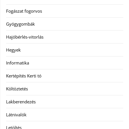
Fogászat fogorvos
Gyógygombák
Hajóbérlés-vitorlás
Hegyek
Informatika
Kertépítés Kerti tó
Költöztetés
Lakberendezés
Látnivalók
Letöltés