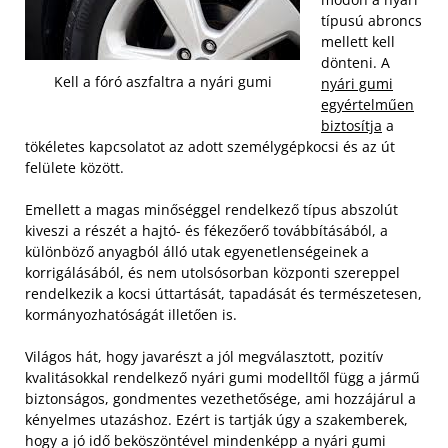
típusú abroncs
mellett kell
dönteni. A
Kell a fóró aszfaltra a nyári gumi
nyári gumi
egyértelműen
biztosítja
a
tökéletes kapcsolatot az adott személygépkocsi és az út
felülete között.
Emellett a magas minőséggel rendelkező típus abszolút
kiveszi a részét a hajtó- és fékezőerő továbbításából, a
különböző anyagból álló utak egyenetlenségeinek a
korrigálásából, és nem utolsósorban központi szereppel
rendelkezik a kocsi úttartását, tapadását és természetesen,
kormányozhatóságát illetően is.
Világos hát, hogy javarészt a jól megválasztott, pozitív
kvalitásokkal rendelkező nyári gumi modelltől függ a jármű
biztonságos, gondmentes vezethetősége, ami hozzájárul a
kényelmes utazáshoz. Ezért is tartják úgy a szakemberek,
hogy a jó idő beköszöntével mindenképp a nyári gumi