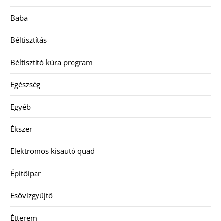
Baba
Béltisztítás
Béltisztító kúra program
Egészség
Egyéb
Ékszer
Elektromos kisautó quad
Építőipar
Esővízgyűjtő
Étterem