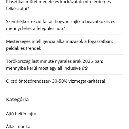
Plasztikai műtét menete és kockázatai: mire érdemes
felkészülni?
Szemhéjkorrekció fajtái: hogyan zajlik a beavatkozás és
mennyi lehet a felépülési idő?
Mesterséges intelligencia alkalmazások a fogászatban:
példák és trendek
Törökország last minute nyaralás árak 2026-ban:
mennyibe kerül most egy all inclusive út?
Olcsó öntözőrendszer- 30-50% vízmegtakarítással
Kategória
Ajtó beltéri ajtó
Állás munka