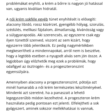
problémákat enyhíti, a krém a bőrre is nagyon jó hatással
van, ugyanis kiválóan hidratál.
A
női krém sokféle egyéb
tünet enyhítését is elősegíti:
alacsony libidó, rossz közérzet, gyengébb hólyag, szorulás,
szédülés, mellkasi fájdalom, álmatlanság, kívánósság vagy
a súlygyarapodás. Aki szerencsés, az egyszerre csak egy
ilyen tünettől szenved, viszont az sem kizárt, hogy
egyszerre több jelentkezik. Ez pedig nagymértékben
megkeserítheti a mindennapokat, arról nem is beszélve,
hogy a legtöbb esetben a nyugodt alvás sem jön össze. A
legjobban úgy előzhetők meg ezek a problémák, hogy
odafigyel az ösztrogén- és a progeszteronszint
egyensúlyára.
Amennyiben alacsony a progeszteronszint, pótolja azt
minél hamarabb a női krém természetes készítményével.
Mindenki azt szeretné, ha a panaszait a lehető
legegyszerűbb módon kezelhetné. A progeszteron krém
használata pedig pontosan ezt jelenti. Elfelejtheti a sok
gyógyszert, aminek sokszor mellékhatásai is vannak,