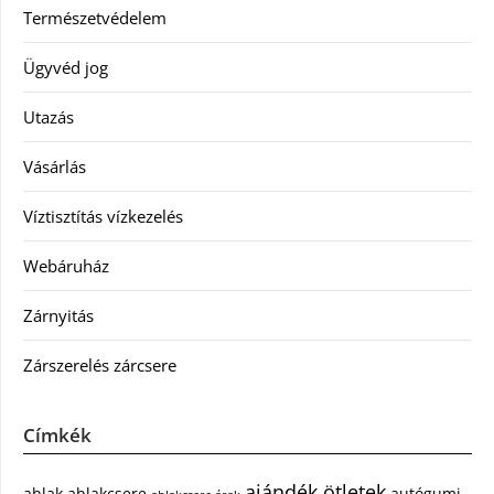
Természetvédelem
Ügyvéd jog
Utazás
Vásárlás
Víztisztítás vízkezelés
Webáruház
Zárnyitás
Zárszerelés zárcsere
Címkék
ajándék ötletek
ablak
ablakcsere
autógumi