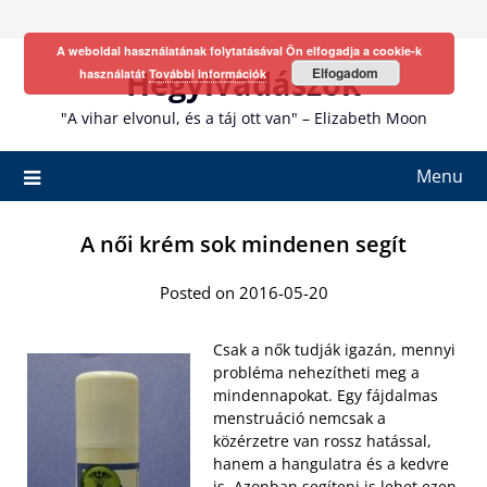
Skip
to
A weboldal használatának folytatásával Ön elfogadja a cookie-k
content
Hegyivadászok
Elfogadom
használatát
További információk
"A vihar elvonul, és a táj ott van" – Elizabeth Moon
Menu
A női krém sok mindenen segít
Posted on 2016-05-20
Csak a nők tudják igazán, mennyi
probléma nehezítheti meg a
mindennapokat. Egy fájdalmas
menstruáció nemcsak a
közérzetre van rossz hatással,
hanem a hangulatra és a kedvre
is. Azonban segíteni is lehet ezen