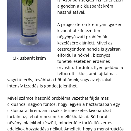
a
gondon a ciklusbarát krém
használatával.
A progeszteron krém yam gyökér
kivonattal kifejezetten
nőgyógyászati problémák
kezelésére ajánlott. Mivel az
ösztrogéndominancia is gyakran
elfordul a nőknél, bizonyos
Ciklusbarát krém
tünetek esetében érdemes
orvoshoz fordulni. Ilyen például a
felborult ciklus, ami fájdalmas
vagy túl erős, továbbá a hőhullámok, vagy az éjszakai
intenzív izzadás is gondot jelenthet.
Mivel számos hasonló probléma vezethet fájdalmas
ciklushoz, nagyon fontos, hogy legyen a háztartásban egy
ciklusbarát krém, ami csakis természetes kivonatokat
tartalmaz, tehát nincsenek mellékhatásai. Bőrbarát
növényi olajokból készült, mindenféle tartósítószer és
adalékok hozzáadása nélkül. Amellett, hogy a menstruációs