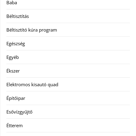
Baba
Béltisztítás
Béltisztító kúra program
Egészség
Egyéb
Ékszer
Elektromos kisautó quad
Építőipar
Esővízgyűjtő
Étterem