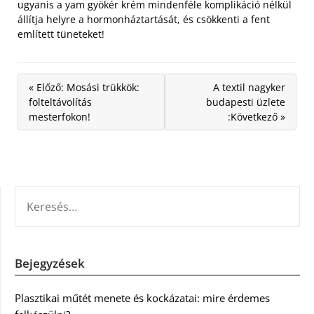
ugyanis a yam gyökér krém mindenféle komplikáció nélkül
állítja helyre a hormonháztartását, és csökkenti a fent
említett tüneteket!
« Előző: Mosási trükkök:
A textil nagyker
folteltávolítás
budapesti üzlete
mesterfokon!
:Következő »
KERESÉS:
Bejegyzések
Plasztikai műtét menete és kockázatai: mire érdemes