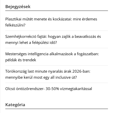
Bejegyzések
Plasztikai műtét menete és kockázatai: mire érdemes
felkészülni?
Szemhéjkorrekció fajtái: hogyan zajlik a beavatkozás és
mennyi lehet a felépülési idő?
Mesterséges intelligencia alkalmazások a fogászatban:
példák és trendek
Törökország last minute nyaralás árak 2026-ban:
mennyibe kerül most egy all inclusive út?
Olcsó öntözőrendszer- 30-50% vízmegtakarítással
Kategória