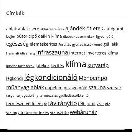
Címkék
ajándék ötletek
ablak
ablakcsere
autógumi
ablakcsere árak
bútor
cipő
daikin klíma
bojler
diabetikus termékek
Egyedi póló
egészség
elemeskerites
gél lakk
Fordítás
gyulladáscsökkentő
infraszauna
internet
inverteres klíma
Használt ultrahang
klíma
kutyatáp
játékok
kerítés
Iphone tartozékok
légkondicionáló
Méhpempő
légkondi
műanyag ablak
szauna
napelem
pezsgő
póló
szerver
targonca jogosítvány
természetes gyulladáscsökkentő
távirányító
természetvédelem
téli gumi
víz
tv
VoIP
webáruház
vízlágyító berendezés
víztisztító