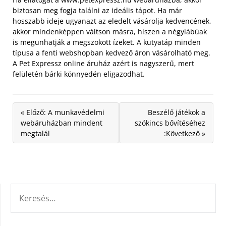
biztosan meg fogja találni az ideális tápot.
Ha már
hosszabb ideje ugyanazt az eledelt vásárolja kedvencének,
akkor mindenképpen váltson másra, hiszen a négylábúak
is megunhatják a megszokott ízeket. A kutyatáp minden
típusa a fenti webshopban kedvező áron vásárolható meg.
A Pet Expressz online áruház azért is nagyszerű, mert
felületén bárki könnyedén eligazodhat.
« Előző: A munkavédelmi
Beszélő játékok a
webáruházban mindent
szókincs bővítéséhez
megtalál
:Következő »
KERESÉS: