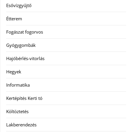
Esővízgyűjtő
Étterem
Fogászat fogorvos
Gyógygombák
Hajóbérlés-vitorlás
Hegyek
Informatika
Kertépítés Kerti tó
Költöztetés
Lakberendezés