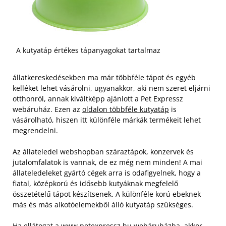
A kutyatáp értékes tápanyagokat tartalmaz
állatkereskedésekben ma már többféle tápot és egyéb
kelléket lehet vásárolni, ugyanakkor, aki nem szeret eljárni
otthonról, annak kiváltképp ajánlott a Pet Expressz
webáruház. Ezen az
oldalon többféle kutyatáp
is
vásárolható, hiszen itt különféle márkák termékeit lehet
megrendelni.
Az állateledel webshopban száraztápok, konzervek és
jutalomfalatok is vannak, de ez még nem minden! A mai
állateledeleket gyártó cégek arra is odafigyelnek, hogy a
fiatal, középkorú és idősebb kutyáknak megfelelő
összetételű tápot készítsenek. A különféle korú ebeknek
más és más alkotóelemekből álló kutyatáp szükséges.
Ha ellátogat a www.petexpressz.hu webáruházba, akkor