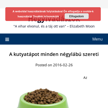
Skip
to
A weboldal használatának folytatásával Ön elfogadja a cookie-k
content
Hegyivadászok
Elfogadom
használatát
További információk
"A vihar elvonul, és a táj ott van" – Elizabeth Moon
Menu
A kutyatápot minden négylábú szereti
Posted on 2016-02-26
Az