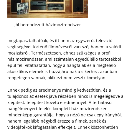
Jól berendezett házimozirendszer
megtapasztalhatóak, és itt nem az egyszerű, televízió
segítségével történő filmnézésről van szó, hanem a valódi
mozizásról. Természetesen, ehhez
szükséges a profi
házimozirendszer
, ami számtalan egyedülálló tartozékból
épül fel. Vitathatatlan, hogy a hangfalak és a megfelelő
akusztikus elemek is hozzájárulnak a sikerhez, azonban
rengetegen vannak, akik ezt nem veszik komolyan.
Ennek pedig az eredménye mindig kedvezőtlen, és a
tulajdonos az esetek java részében nincs is megelégedve a
kiépítést, telepítést követő eredménnyel. A térhatású
hangélményért felelős komplett házimozirendszer
mindenképp garantálja, hogy a néző ne csak egy irányból,
hanem legalább négyből érezze a filmek, zenék és
videojátékok kifogástalan effektjeit. Ennek köszönhetően