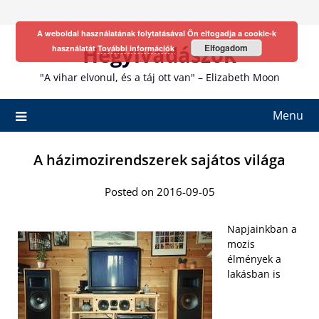
Skip
to
A weboldal használatának folytatásával Ön elfogadja a cookie-k
content
Hegyivadászok
Elfogadom
használatát
További információk
"A vihar elvonul, és a táj ott van" – Elizabeth Moon
Menu
A házimozirendszerek sajátos világa
Posted on 2016-09-05
Napjainkban a
mozis
élmények a
lakásban is