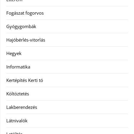
Fogászat fogorvos
Gyógygombák
Hajóbérlés-vitorlás
Hegyek
Informatika
Kertépítés Kerti tó
Költöztetés
Lakberendezés
Látnivalók
Letöltés