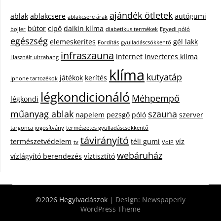
ajándék ötletek
ablak
ablakcsere
autógumi
ablakcsere árak
bútor
cipő
daikin klíma
bojler
diabetikus termékek
Egyedi póló
egészség
elemeskerites
gél lakk
Fordítás
gyulladáscsökkentő
infraszauna
internet
inverteres klíma
Használt ultrahang
klíma
kutyatáp
játékok
kerítés
Iphone tartozékok
légkondicionáló
Méhpempő
légkondi
műanyag ablak
szauna
napelem
pezsgő
póló
szerver
targonca jogosítvány
természetes gyulladáscsökkentő
távirányító
természetvédelem
téli gumi
víz
tv
VoIP
webáruház
vízlágyító berendezés
víztisztító
©2026 Hegyivadászok
| Design:
Newspaperly
WordPress Theme