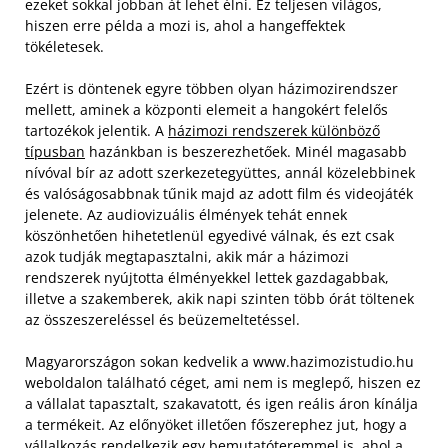
ezeket sokkal jobban át lehet élni. Ez teljesen világos,
hiszen erre példa a mozi is, ahol a hangeffektek
tökéletesek.
Ezért is döntenek egyre többen olyan házimozirendszer
mellett, aminek a központi elemeit a hangokért felelős
tartozékok jelentik. A
házimozi rendszerek különböző
típusban
hazánkban is beszerezhetőek. Minél magasabb
nívóval bír az adott szerkezetegyüttes, annál közelebbinek
és valóságosabbnak tűnik majd az adott film és videojáték
jelenete. Az audiovizuális élmények tehát ennek
köszönhetően hihetetlenül egyedivé válnak, és ezt csak
azok tudják megtapasztalni, akik már a házimozi
rendszerek nyújtotta élményekkel lettek gazdagabbak,
illetve a szakemberek, akik napi szinten több órát töltenek
az összeszereléssel és beüzemeltetéssel.
Magyarországon sokan kedvelik a www.hazimozistudio.hu
weboldalon található céget, ami nem is meglepő, hiszen ez
a vállalat tapasztalt, szakavatott, és igen reális áron kínálja
a termékeit. Az előnyöket illetően főszerephez jut, hogy a
vállalkozás rendelkezik egy bemutatóteremmel is, ahol a