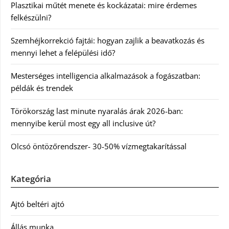
Plasztikai műtét menete és kockázatai: mire érdemes
felkészülni?
Szemhéjkorrekció fajtái: hogyan zajlik a beavatkozás és
mennyi lehet a felépülési idő?
Mesterséges intelligencia alkalmazások a fogászatban:
példák és trendek
Törökország last minute nyaralás árak 2026-ban:
mennyibe kerül most egy all inclusive út?
Olcsó öntözőrendszer- 30-50% vízmegtakarítással
Kategória
Ajtó beltéri ajtó
Állás munka