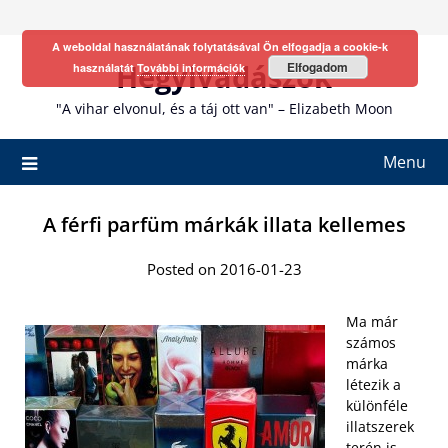
Skip
to
A weboldal használatának folytatásával Ön elfogadja a cookie-k
content
Hegyivadászok
Elfogadom
használatát
További információk
"A vihar elvonul, és a táj ott van" – Elizabeth Moon
Menu
A férfi parfüm márkák illata kellemes
Posted on 2016-01-23
Ma már
számos
márka
létezik a
különféle
illatszerek
terén is.