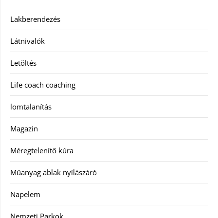
Lakberendezés
Látnivalók
Letöltés
Life coach coaching
lomtalanítás
Magazin
Méregtelenítő kúra
Műanyag ablak nyílászáró
Napelem
Nemzeti Parkok