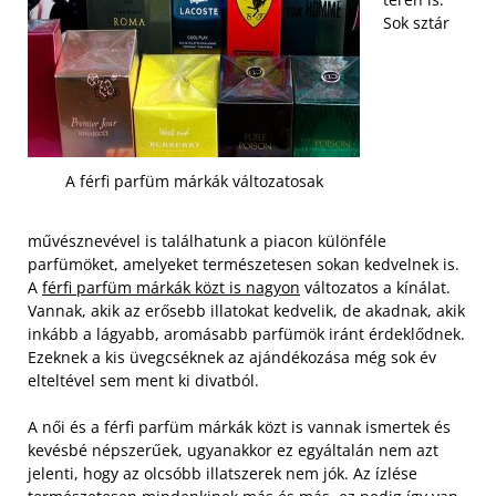
Sok sztár
A férfi parfüm márkák változatosak
művésznevével is találhatunk a piacon különféle
parfümöket, amelyeket természetesen sokan kedvelnek is.
A
férfi parfüm márkák közt is nagyon
változatos a kínálat.
Vannak, akik az erősebb illatokat kedvelik, de akadnak, akik
inkább a lágyabb, aromásabb parfümök iránt érdeklődnek.
Ezeknek a kis üvegcséknek az ajándékozása még sok év
elteltével sem ment ki divatból.
A női és a férfi parfüm márkák közt is vannak ismertek és
kevésbé népszerűek, ugyanakkor ez egyáltalán nem azt
jelenti, hogy az olcsóbb illatszerek nem jók. Az ízlése