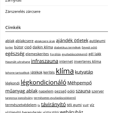
Zárszerelés zárcsere
Címkék
ajándék ötletek
ablak
ablakcsere
autógumi
ablakcsere árak
bútor
cipő
daikin klíma
bojler
diabetikus termékek
Egyedi póló
egészség
elemeskerites
gél lakk
Fordítás
gyulladáscsökkentő
infraszauna
internet
inverteres klíma
Használt ultrahang
klíma
kutyatáp
játékok
kerítés
Iphone tartozékok
légkondicionáló
Méhpempő
légkondi
műanyag ablak
szauna
napelem
pezsgő
póló
szerver
targonca jogosítvány
természetes gyulladáscsökkentő
távirányító
természetvédelem
téli gumi
víz
tv
VoIP
webáruház
vízlágyító berendezés
víztisztító