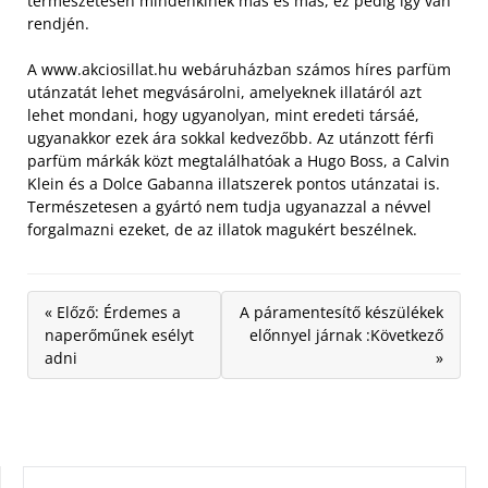
természetesen mindenkinek más és más, ez pedig így van
rendjén.
A www.akciosillat.hu webáruházban számos híres parfüm
utánzatát lehet megvásárolni, amelyeknek illatáról azt
lehet mondani, hogy ugyanolyan, mint eredeti társáé,
ugyanakkor ezek ára sokkal kedvezőbb. Az utánzott férfi
parfüm márkák közt megtalálhatóak a Hugo Boss, a Calvin
Klein és a Dolce Gabanna illatszerek pontos utánzatai is.
Természetesen a gyártó nem tudja ugyanazzal a névvel
forgalmazni ezeket, de az illatok magukért beszélnek.
« Előző: Érdemes a
A páramentesítő készülékek
naperőműnek esélyt
előnnyel járnak :Következő
adni
»
KERESÉS: