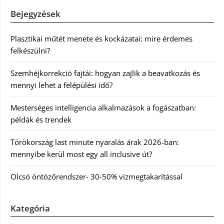
Bejegyzések
Plasztikai műtét menete és kockázatai: mire érdemes
felkészülni?
Szemhéjkorrekció fajtái: hogyan zajlik a beavatkozás és
mennyi lehet a felépülési idő?
Mesterséges intelligencia alkalmazások a fogászatban:
példák és trendek
Törökország last minute nyaralás árak 2026-ban:
mennyibe kerül most egy all inclusive út?
Olcsó öntözőrendszer- 30-50% vízmegtakarítással
Kategória