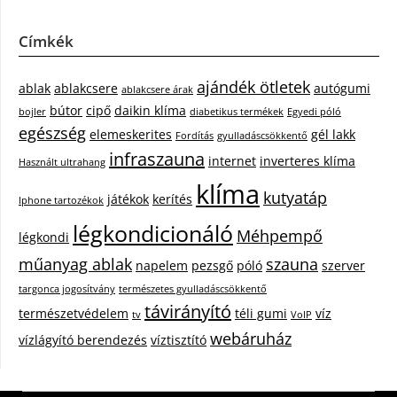
Címkék
ajándék ötletek
ablak
ablakcsere
autógumi
ablakcsere árak
bútor
cipő
daikin klíma
bojler
diabetikus termékek
Egyedi póló
egészség
elemeskerites
gél lakk
Fordítás
gyulladáscsökkentő
infraszauna
internet
inverteres klíma
Használt ultrahang
klíma
kutyatáp
játékok
kerítés
Iphone tartozékok
légkondicionáló
Méhpempő
légkondi
műanyag ablak
szauna
napelem
pezsgő
póló
szerver
targonca jogosítvány
természetes gyulladáscsökkentő
távirányító
természetvédelem
téli gumi
víz
tv
VoIP
webáruház
vízlágyító berendezés
víztisztító