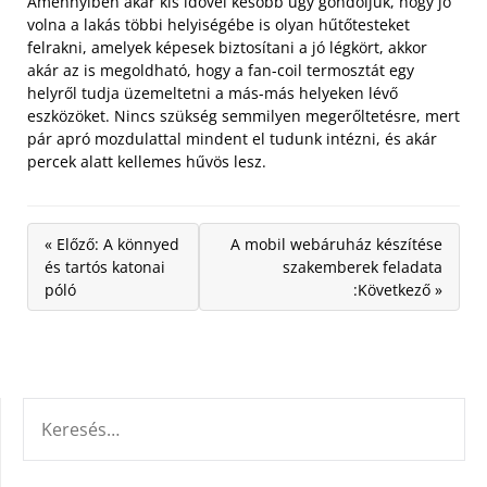
Amennyiben akár kis idővel később úgy gondoljuk, hogy jó
volna a lakás többi helyiségébe is olyan hűtőtesteket
felrakni, amelyek képesek biztosítani a jó légkört, akkor
akár az is megoldható, hogy a fan-coil termosztát egy
helyről tudja üzemeltetni a más-más helyeken lévő
eszközöket. Nincs szükség semmilyen megerőltetésre, mert
pár apró mozdulattal mindent el tudunk intézni, és akár
percek alatt kellemes hűvös lesz.
« Előző: A könnyed
A mobil webáruház készítése
és tartós katonai
szakemberek feladata
póló
:Következő »
KERESÉS: