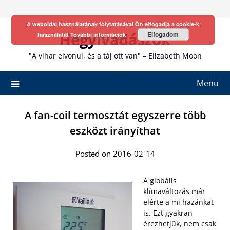
Skip
to
A weboldal használatának folytatásával Ön elfogadja a cookie-k
content
Hegyivadászok
Elfogadom
használatát
További információk
"A vihar elvonul, és a táj ott van" – Elizabeth Moon
Menu
A fan-coil termosztát egyszerre több
eszközt irányíthat
Posted on 2016-02-14
A globális
klímaváltozás már
elérte a mi hazánkat
is. Ezt gyakran
érezhetjük, nem csak