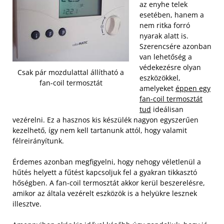
az enyhe telek
esetében, hanem a
nem ritka forró
nyarak alatt is.
Szerencsére azonban
van lehetőség a
védekezésre olyan
Csak pár mozdulattal állítható a
eszközökkel,
fan-coil termosztát
amelyeket
éppen egy
fan-coil termosztát
tud
ideálisan
vezérelni. Ez a hasznos kis készülék nagyon egyszerűen
kezelhető, így nem kell tartanunk attól, hogy valamit
félreirányítunk.
Érdemes azonban megfigyelni, hogy nehogy véletlenül a
hűtés helyett a fűtést kapcsoljuk fel a gyakran tikkasztó
hőségben. A fan-coil termosztát akkor kerül beszerelésre,
amikor az általa vezérelt eszközök is a helyükre lesznek
illesztve.