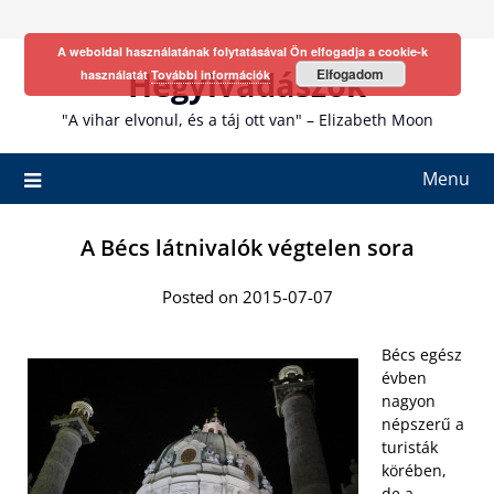
Skip
to
A weboldal használatának folytatásával Ön elfogadja a cookie-k
content
Hegyivadászok
Elfogadom
használatát
További információk
"A vihar elvonul, és a táj ott van" – Elizabeth Moon
Menu
A Bécs látnivalók végtelen sora
Posted on 2015-07-07
Bécs egész
évben
nagyon
népszerű a
turisták
körében,
de a