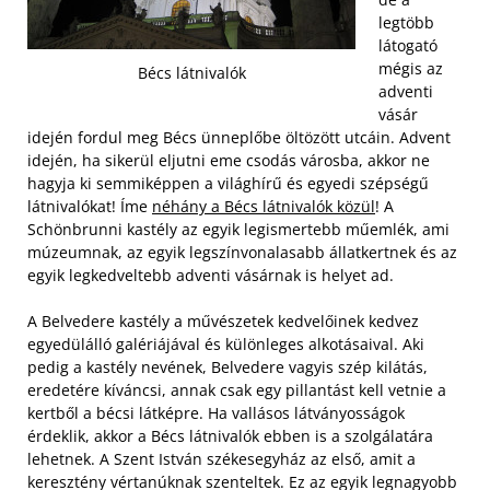
legtöbb
látogató
mégis az
Bécs látnivalók
adventi
vásár
idején fordul meg Bécs ünneplőbe öltözött utcáin. Advent
idején, ha sikerül eljutni eme csodás városba, akkor ne
hagyja ki semmiképpen a világhírű és egyedi szépségű
látnivalókat! Íme
néhány a Bécs látnivalók közül
! A
Schönbrunni kastély az egyik legismertebb műemlék, ami
múzeumnak, az egyik legszínvonalasabb állatkertnek és az
egyik legkedveltebb adventi vásárnak is helyet ad.
A Belvedere kastély a művészetek kedvelőinek kedvez
egyedülálló galériájával és különleges alkotásaival. Aki
pedig a kastély nevének, Belvedere vagyis szép kilátás,
eredetére kíváncsi, annak csak egy pillantást kell vetnie a
kertből a bécsi látképre. Ha vallásos látványosságok
érdeklik, akkor a Bécs látnivalók ebben is a szolgálatára
lehetnek. A Szent István székesegyház az első, amit a
keresztény vértanúknak szenteltek. Ez az egyik legnagyobb