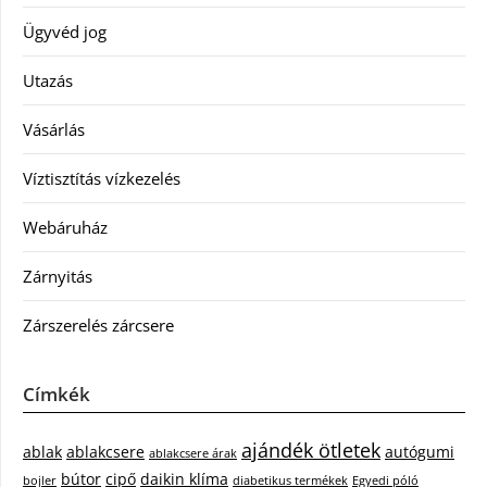
Ügyvéd jog
Utazás
Vásárlás
Víztisztítás vízkezelés
Webáruház
Zárnyitás
Zárszerelés zárcsere
Címkék
ajándék ötletek
ablak
ablakcsere
autógumi
ablakcsere árak
bútor
cipő
daikin klíma
bojler
diabetikus termékek
Egyedi póló