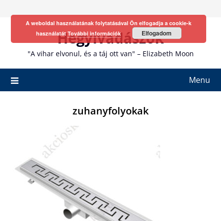
Skip
to
A weboldal használatának folytatásával Ön elfogadja a cookie-k
content
Hegyivadászok
Elfogadom
használatát
További információk
"A vihar elvonul, és a táj ott van" – Elizabeth Moon
Menu
zuhanyfolyokak