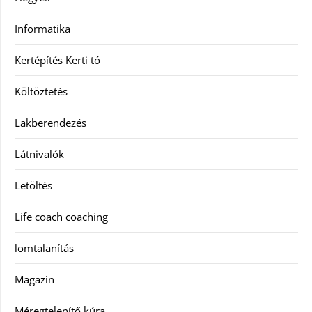
Informatika
Kertépítés Kerti tó
Költöztetés
Lakberendezés
Látnivalók
Letöltés
Life coach coaching
lomtalanítás
Magazin
Méregtelenítő kúra