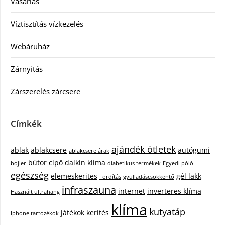
Vásárlás
Víztisztítás vízkezelés
Webáruház
Zárnyitás
Zárszerelés zárcsere
Címkék
ajándék ötletek
ablak
ablakcsere
autógumi
ablakcsere árak
bútor
cipő
daikin klíma
bojler
diabetikus termékek
Egyedi póló
egészség
elemeskerites
gél lakk
Fordítás
gyulladáscsökkentő
infraszauna
internet
inverteres klíma
Használt ultrahang
klíma
kutyatáp
játékok
kerítés
Iphone tartozékok