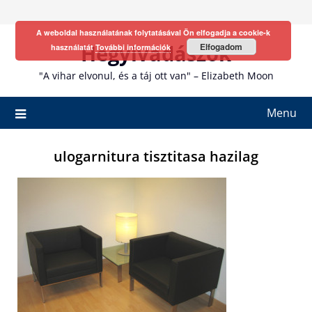
Skip
to
A weboldal használatának folytatásával Ön elfogadja a cookie-k
content
Hegyivadászok
Elfogadom
használatát
További információk
"A vihar elvonul, és a táj ott van" – Elizabeth Moon
Menu
ulogarnitura tisztitasa hazilag