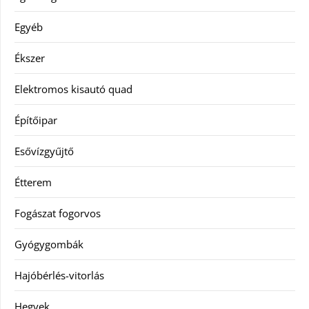
Egyéb
Ékszer
Elektromos kisautó quad
Építőipar
Esővízgyűjtő
Étterem
Fogászat fogorvos
Gyógygombák
Hajóbérlés-vitorlás
Hegyek