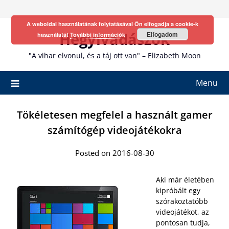
Skip
to
A weboldal használatának folytatásával Ön elfogadja a cookie-k
content
Hegyivadászok
Elfogadom
használatát
További információk
"A vihar elvonul, és a táj ott van" – Elizabeth Moon
Menu
Tökéletesen megfelel a használt gamer
számítógép videojátékokra
Posted on 2016-08-30
Aki már életében
kipróbált egy
szórakoztatóbb
videojátékot, az
pontosan tudja,