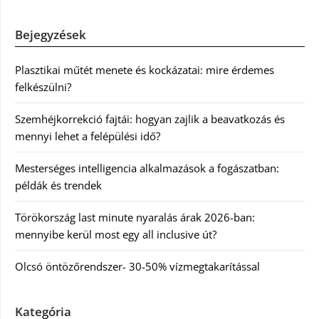
Bejegyzések
Plasztikai műtét menete és kockázatai: mire érdemes
felkészülni?
Szemhéjkorrekció fajtái: hogyan zajlik a beavatkozás és
mennyi lehet a felépülési idő?
Mesterséges intelligencia alkalmazások a fogászatban:
példák és trendek
Törökország last minute nyaralás árak 2026-ban:
mennyibe kerül most egy all inclusive út?
Olcsó öntözőrendszer- 30-50% vízmegtakarítással
Kategória