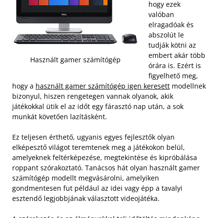
hogy ezek
valóban
elragadóak és
abszolút le
tudják kötni az
embert akár több
Használt gamer számítógép
órára is. Ezért is
figyelhető meg,
hogy a
használt gamer számítógép igen keresett
modellnek
bizonyul, hiszen rengetegen vannak olyanok, akik
játékokkal ütik el az időt egy fárasztó nap után, a sok
munkát követően lazításként.
Ez teljesen érthető, ugyanis egyes fejlesztők olyan
elképesztő világot teremtenek meg a játékokon belül,
amelyeknek feltérképezése, megtekintése és kipróbálása
roppant szórakoztató. Tanácsos hát olyan használt gamer
számítógép modellt megvásárolni, amelyiken
gondmentesen fut például az idei vagy épp a tavalyi
esztendő legjobbjának választott videojátéka.