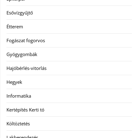
Esővízgyűjtő
Étterem
Fogászat fogorvos
Gyógygombák
Hajóbérlés-vitorlás
Hegyek
Informatika
Kertépítés Kerti tó
Költöztetés
Lakberendezés