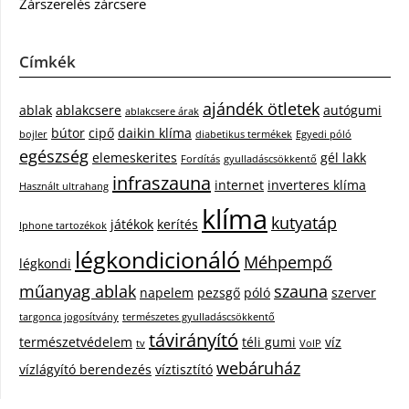
Zárszerelés zárcsere
Címkék
ajándék ötletek
ablak
ablakcsere
autógumi
ablakcsere árak
bútor
cipő
daikin klíma
bojler
diabetikus termékek
Egyedi póló
egészség
elemeskerites
gél lakk
Fordítás
gyulladáscsökkentő
infraszauna
internet
inverteres klíma
Használt ultrahang
klíma
kutyatáp
játékok
kerítés
Iphone tartozékok
légkondicionáló
Méhpempő
légkondi
műanyag ablak
szauna
napelem
pezsgő
póló
szerver
targonca jogosítvány
természetes gyulladáscsökkentő
távirányító
természetvédelem
téli gumi
víz
tv
VoIP
webáruház
vízlágyító berendezés
víztisztító