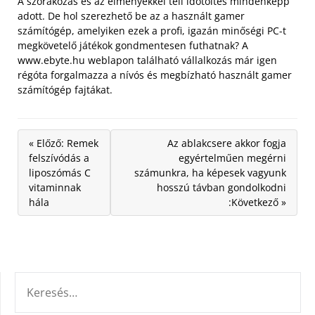
A szórakozás és az élményekkel teli időtöltés mindenképp
adott. De hol szerezhető be az a használt gamer
számítógép, amelyiken ezek a profi, igazán minőségi PC-t
megkövetelő játékok gondmentesen futhatnak? A
www.ebyte.hu weblapon található vállalkozás már igen
régóta forgalmazza a nívós és megbízható használt gamer
számítógép fajtákat.
« Előző: Remek
Az ablakcsere akkor fogja
felszívódás a
egyértelműen megérni
liposzómás C
számunkra, ha képesek vagyunk
vitaminnak
hosszú távban gondolkodni
hála
:Következő »
KERESÉS: