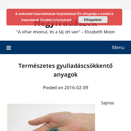
Skip
to
A weboldal használatának folytatásával Ön elfogadja a cookie-k
content
Hegyivadászok
Elfogadom
használatát
További információk
"A vihar elvonul, és a táj ott van" – Elizabeth Moon
Menu
Természetes gyulladáscsökkentő
anyagok
Posted on 2016-02-09
Sajnos