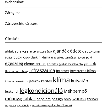
Webáruház
Zárnyitás
Zárszerelés zárcsere
Címkék
ajándék ötletek
ablak
ablakcsere
autógumi
ablakcsere árak
bútor
cipő
daikin klíma
bojler
diabetikus termékek
Egyedi póló
egészség
elemeskerites
gél lakk
Fordítás
gyulladáscsökkentő
infraszauna
internet
inverteres klíma
Használt ultrahang
klíma
kutyatáp
játékok
kerítés
Iphone tartozékok
légkondicionáló
Méhpempő
légkondi
műanyag ablak
szauna
napelem
pezsgő
póló
szerver
targonca jogosítvány
természetes gyulladáscsökkentő