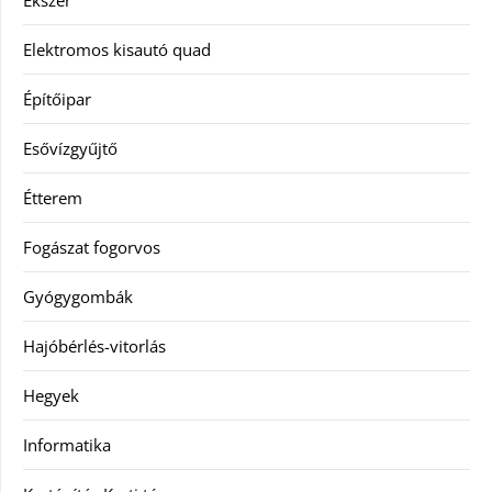
Elektromos kisautó quad
Építőipar
Esővízgyűjtő
Étterem
Fogászat fogorvos
Gyógygombák
Hajóbérlés-vitorlás
Hegyek
Informatika