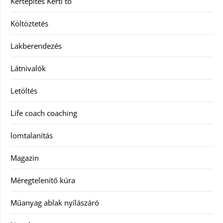
Kertépítés Kerti tó
Költöztetés
Lakberendezés
Látnivalók
Letöltés
Life coach coaching
lomtalanítás
Magazin
Méregtelenítő kúra
Műanyag ablak nyílászáró