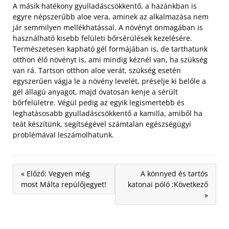
A másik hatékony gyulladáscsökkentő, a hazánkban is
egyre népszerűbb aloe vera, aminek az alkalmazása nem
jár semmilyen mellékhatással. A növényt önmagában is
használható kisebb felületi bőrsérülések kezelésére.
Természetesen kapható gél formájában is, de tarthatunk
otthon élő növényt is, ami mindig kéznél van, ha szükség
van rá. Tartson otthon aloe verát, szükség esetén
egyszerűen vágja le a növény levelét, préselje ki belőle a
gél állagú anyagot, majd óvatosan kenje a sérült
bőrfelületre. Végül pedig az egyik legismertebb és
leghatásosabb gyulladáscsökkentő a kamilla, amiből ha
teát készítünk, segítségével számtalan egészségügyi
problémával leszámolhatunk.
« Előző: Vegyen még
A könnyed és tartós
most Málta repülőjegyet!
katonai póló :Következő
»