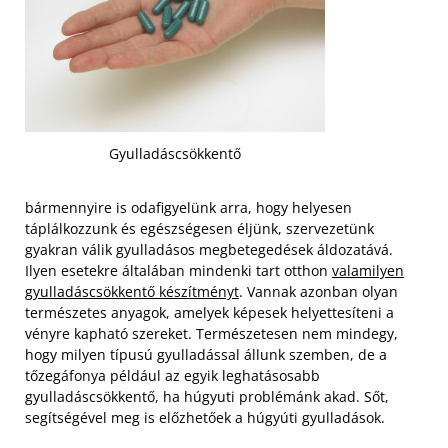
Gyulladáscsökkentő
bármennyire is odafigyelünk arra, hogy helyesen
táplálkozzunk és egészségesen éljünk, szervezetünk
gyakran válik gyulladásos megbetegedések áldozatává.
Ilyen esetekre általában mindenki tart otthon
valamilyen
gyulladáscsökkentő készítményt
. Vannak azonban olyan
természetes anyagok, amelyek képesek helyettesíteni a
vényre kapható szereket. Természetesen nem mindegy,
hogy milyen típusú gyulladással állunk szemben, de a
tőzegáfonya például az egyik leghatásosabb
gyulladáscsökkentő, ha húgyuti problémánk akad. Sőt,
segítségével meg is előzhetőek a húgyúti gyulladások.