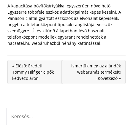
A kapacitása bővítőkártyákkal egyszerűen növelhető.
Egyszerre többféle eszköz adatforgalmát képes kezelni. A
Panasonic által gyártott eszközök az élvonalat képviselik,
hogyha a telefonközpont típusok ranglistáját vesszük
szemügyre. Új és kitűnő állapotban lévő használt
telefonközpont modellek egyaránt rendelhetőek a
hacsatel.hu webáruházból néhány kattintással.
« Előző: Eredeti
Ismerjük meg az ajándék
Tommy Hilfiger cipők
webáruház termékeit!
kedvező áron
:Következő »
KERESÉS: