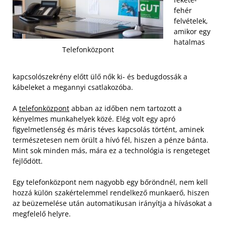
fehér
felvételek,
amikor egy
hatalmas
Telefonközpont
kapcsolószekrény előtt ülő nők ki- és bedugdossák a
kábeleket a megannyi csatlakozóba.
A
telefonközpont
abban az időben nem tartozott a
kényelmes munkahelyek közé. Elég volt egy apró
figyelmetlenség és máris téves kapcsolás történt, aminek
természetesen nem örült a hívó fél, hiszen a pénze bánta.
Mint sok minden más, mára ez a technológia is rengeteget
fejlődött.
Egy telefonközpont nem nagyobb egy bőröndnél, nem kell
hozzá külön szakértelemmel rendelkező munkaerő, hiszen
az beüzemelése után automatikusan irányítja a hívásokat a
megfelelő helyre.