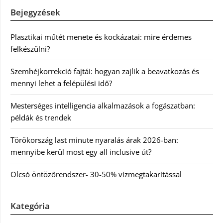
Bejegyzések
Plasztikai műtét menete és kockázatai: mire érdemes
felkészülni?
Szemhéjkorrekció fajtái: hogyan zajlik a beavatkozás és
mennyi lehet a felépülési idő?
Mesterséges intelligencia alkalmazások a fogászatban:
példák és trendek
Törökország last minute nyaralás árak 2026-ban:
mennyibe kerül most egy all inclusive út?
Olcsó öntözőrendszer- 30-50% vízmegtakarítással
Kategória