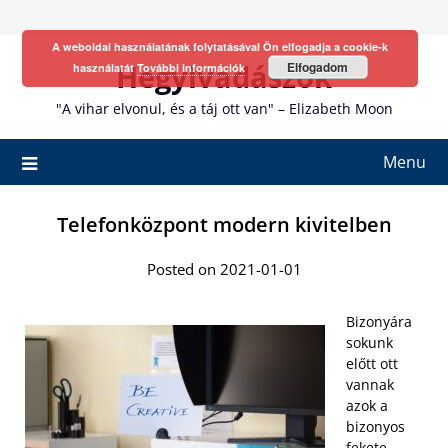
Skip
to
A weboldal használatának folytatásával Ön elfogadja a cookie-k
content
Hegyivadászok
Elfogadom
használatát
További információk
"A vihar elvonul, és a táj ott van" – Elizabeth Moon
Menu
Telefonközpont modern kivitelben
Posted on 2021-01-01
Bizonyára
sokunk
előtt ott
vannak
azok a
bizonyos
fekete-