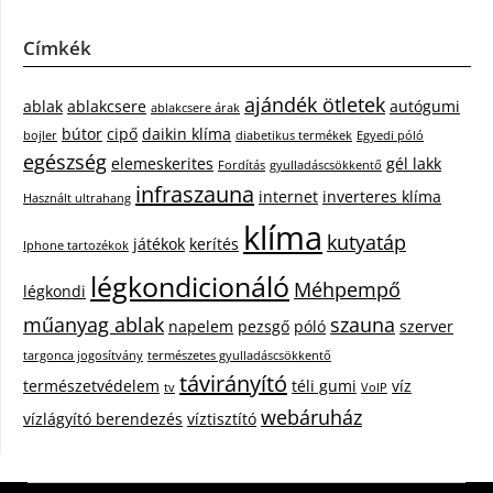
Címkék
ajándék ötletek
ablak
ablakcsere
autógumi
ablakcsere árak
bútor
cipő
daikin klíma
bojler
diabetikus termékek
Egyedi póló
egészség
elemeskerites
gél lakk
Fordítás
gyulladáscsökkentő
infraszauna
internet
inverteres klíma
Használt ultrahang
klíma
kutyatáp
játékok
kerítés
Iphone tartozékok
légkondicionáló
Méhpempő
légkondi
műanyag ablak
szauna
napelem
pezsgő
póló
szerver
targonca jogosítvány
természetes gyulladáscsökkentő
távirányító
természetvédelem
téli gumi
víz
tv
VoIP
webáruház
vízlágyító berendezés
víztisztító