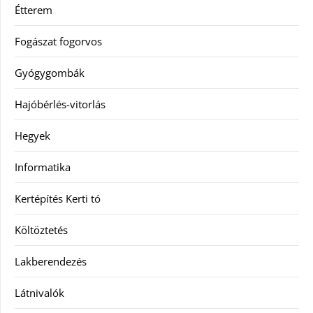
Étterem
Fogászat fogorvos
Gyógygombák
Hajóbérlés-vitorlás
Hegyek
Informatika
Kertépítés Kerti tó
Költöztetés
Lakberendezés
Látnivalók