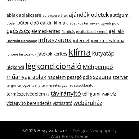
ajándék ötletek
ablak
ablakcsere
autógumi
ablakcsere árak
bútor
cipő
daikin klíma
bojler
diabetikus termékek
Egyedi póló
egészség
elemeskerites
gél lakk
Fordítás
gyulladáscsökkentő
infraszauna
internet
inverteres klíma
Használt ultrahang
klíma
kutyatáp
játékok
kerítés
Iphone tartozékok
légkondicionáló
Méhpempő
légkondi
műanyag ablak
szauna
napelem
pezsgő
póló
szerver
targonca jogosítvány
természetes gyulladáscsökkentő
távirányító
természetvédelem
téli gumi
víz
tv
VoIP
webáruház
vízlágyító berendezés
víztisztító
©2026 Hegyivadászok
| Design:
Newspaperly
WordPress Theme