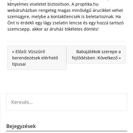
kényelmes viseletet biztosítson. A proptika.hu
webáruházban rengeteg magas minőségű árucikket vehet
szemügyre, melybe a kontaktlencsék is beletartoznak. Ha
Önt is érdekli egy lágy zselatin lencse és egy hozzá tartozó
szemcsepp, akkor az áruház tökéletes döntés!
« Előző: Vízszűrő
Babajátékok szerepe a
berendezések elérhető
fejlődésben :Következő »
típusai
KERESÉS:
Bejegyzések