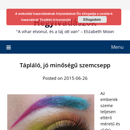
Skip
to
A weboldal használatának folytatásával Ön elfogadja a cookie-k
content
Hegyivadászok
Elfogadom
használatát
További információk
"A vihar elvonul, és a táj ott van" – Elizabeth Moon
Menu
Tápláló, jó minőségű szemcsepp
Posted on 2015-06-26
Az
emberek
szeme
teljesen
eltérő
méretű és
alakú.