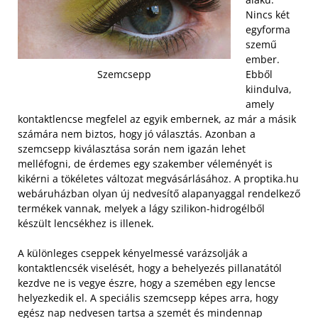
Nincs két
egyforma
szemű
ember.
Ebből
Szemcsepp
kiindulva,
amely
kontaktlencse megfelel az egyik embernek, az már a másik
számára nem biztos, hogy jó választás. Azonban a
szemcsepp kiválasztása során nem igazán lehet
melléfogni, de érdemes egy szakember véleményét is
kikérni a tökéletes változat megvásárlásához. A proptika.hu
webáruházban olyan új nedvesítő alapanyaggal rendelkező
termékek vannak, melyek a lágy szilikon-hidrogélből
készült lencsékhez is illenek.
A különleges cseppek kényelmessé varázsolják a
kontaktlencsék viselését, hogy a behelyezés pillanatától
kezdve ne is vegye észre, hogy a szemében egy lencse
helyezkedik el. A speciális szemcsepp képes arra, hogy
egész nap nedvesen tartsa a szemét és mindennap