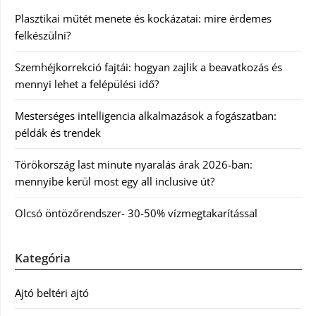
Plasztikai műtét menete és kockázatai: mire érdemes
felkészülni?
Szemhéjkorrekció fajtái: hogyan zajlik a beavatkozás és
mennyi lehet a felépülési idő?
Mesterséges intelligencia alkalmazások a fogászatban:
példák és trendek
Törökország last minute nyaralás árak 2026-ban:
mennyibe kerül most egy all inclusive út?
Olcsó öntözőrendszer- 30-50% vízmegtakarítással
Kategória
Ajtó beltéri ajtó