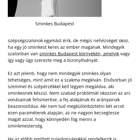
Sminkes Budapest
szépségszalonok egymást érik, de mégis nehézséget okoz,
ha egy jó sminkest keres az ember magának. Mindegyik
szalonban van
sminkes Budapest környékén, amelyik
vagy
így vagy úgy szerezte meg a bizonyítványát.
Ez azt jelenti, hogy nem mindegyik sminkes olyan
tehetséges, mint amit ez a szakma megkíván. Elsősorban jó
szemmel és szépérzékkel kell legyen megáldva, aki
sminkesnek készül. Nem szabad problémát okozzon az arc
vonásainak felismerése, a fej alakjának és arányainak
beazonosítása.
Aki nem tud megkülönböztetni két arcot
ezen paraméterek alapján, az ne nagyon kecsegtesse
magát azzal, hogy könnyedén fog menni a
sminkmesterség.
Ha az előbb említett tulajdonságokkal rendelkezik is,