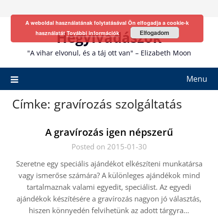
Skip
to
A weboldal használatának folytatásával Ön elfogadja a cookie-k
content
Hegyivadászok
Elfogadom
használatát
További információk
"A vihar elvonul, és a táj ott van" – Elizabeth Moon
Menu
Címke:
gravírozás szolgáltatás
A gravírozás igen népszerű
Posted on 2015-01-30
Szeretne egy speciális ajándékot elkészíteni munkatársa
vagy ismerőse számára? A különleges ajándékok mind
tartalmaznak valami egyedit, speciálist. Az egyedi
ajándékok készítésére a gravírozás nagyon jó választás,
hiszen könnyedén felvihetünk az adott tárgyra…