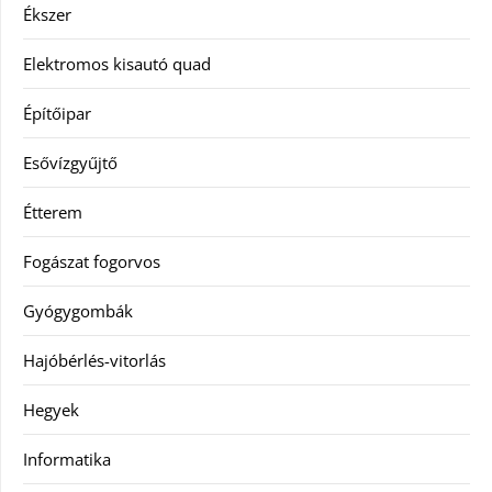
Ékszer
Elektromos kisautó quad
Építőipar
Esővízgyűjtő
Étterem
Fogászat fogorvos
Gyógygombák
Hajóbérlés-vitorlás
Hegyek
Informatika