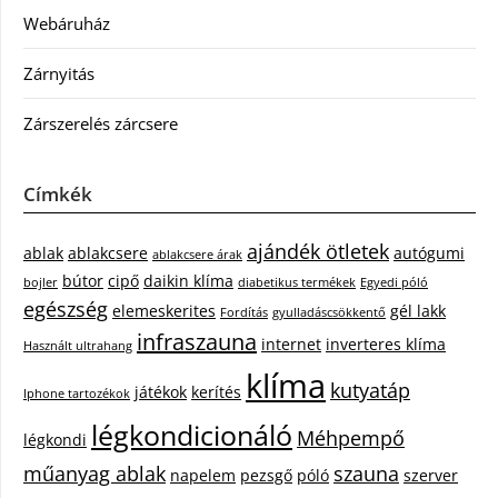
Webáruház
Zárnyitás
Zárszerelés zárcsere
Címkék
ajándék ötletek
ablak
ablakcsere
autógumi
ablakcsere árak
bútor
cipő
daikin klíma
bojler
diabetikus termékek
Egyedi póló
egészség
elemeskerites
gél lakk
Fordítás
gyulladáscsökkentő
infraszauna
internet
inverteres klíma
Használt ultrahang
klíma
kutyatáp
játékok
kerítés
Iphone tartozékok
légkondicionáló
Méhpempő
légkondi
műanyag ablak
szauna
napelem
pezsgő
póló
szerver