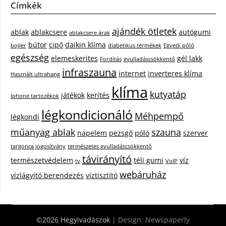
Címkék
ajándék ötletek
ablak
ablakcsere
autógumi
ablakcsere árak
bútor
cipő
daikin klíma
bojler
diabetikus termékek
Egyedi póló
egészség
elemeskerites
gél lakk
Fordítás
gyulladáscsökkentő
infraszauna
internet
inverteres klíma
Használt ultrahang
klíma
kutyatáp
játékok
kerítés
Iphone tartozékok
légkondicionáló
Méhpempő
légkondi
műanyag ablak
szauna
napelem
pezsgő
póló
szerver
targonca jogosítvány
természetes gyulladáscsökkentő
távirányító
természetvédelem
téli gumi
víz
tv
VoIP
webáruház
vízlágyító berendezés
víztisztító
©2026 Hegyivadászok
| Design:
Newspaperly