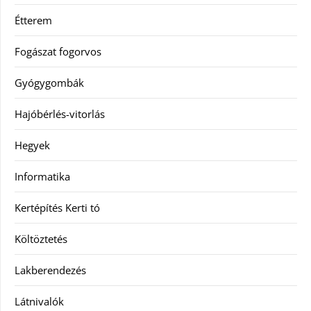
Étterem
Fogászat fogorvos
Gyógygombák
Hajóbérlés-vitorlás
Hegyek
Informatika
Kertépítés Kerti tó
Költöztetés
Lakberendezés
Látnivalók