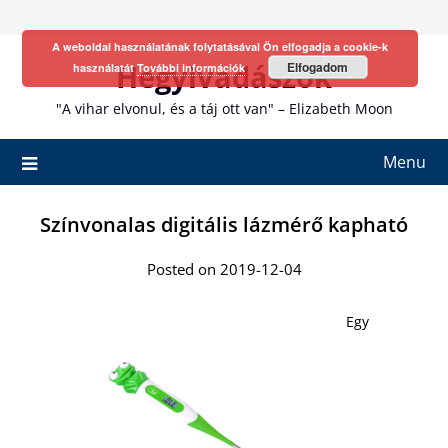
Skip
to
A weboldal használatának folytatásával Ön elfogadja a cookie-k
content
Hegyivadászok
Elfogadom
használatát
További információk
"A vihar elvonul, és a táj ott van" – Elizabeth Moon
Menu
Színvonalas digitális lázmérő kapható
Posted on 2019-12-04
Egy