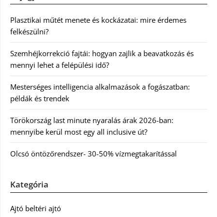
Plasztikai műtét menete és kockázatai: mire érdemes
felkészülni?
Szemhéjkorrekció fajtái: hogyan zajlik a beavatkozás és
mennyi lehet a felépülési idő?
Mesterséges intelligencia alkalmazások a fogászatban:
példák és trendek
Törökország last minute nyaralás árak 2026-ban:
mennyibe kerül most egy all inclusive út?
Olcsó öntözőrendszer- 30-50% vízmegtakarítással
Kategória
Ajtó beltéri ajtó