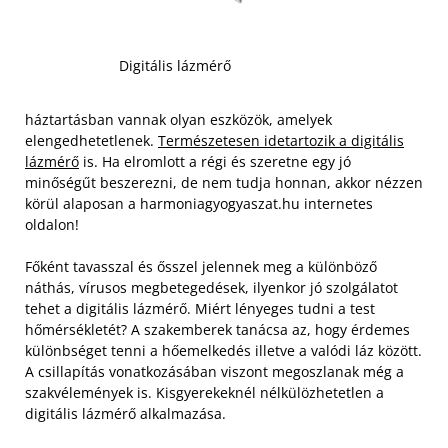
Digitális lázmérő
háztartásban vannak olyan eszközök, amelyek
elengedhetetlenek.
Természetesen idetartozik a digitális
lázmérő
is. Ha elromlott a régi és szeretne egy jó
minőségűt beszerezni, de nem tudja honnan, akkor nézzen
körül alaposan a harmoniagyogyaszat.hu internetes
oldalon!
Főként tavasszal és ősszel jelennek meg a különböző
náthás, vírusos megbetegedések, ilyenkor jó szolgálatot
tehet a digitális lázmérő. Miért lényeges tudni a test
hőmérsékletét? A szakemberek tanácsa az, hogy érdemes
különbséget tenni a hőemelkedés illetve a valódi láz között.
A csillapítás vonatkozásában viszont megoszlanak még a
szakvélemények is. Kisgyerekeknél nélkülözhetetlen a
digitális lázmérő alkalmazása.