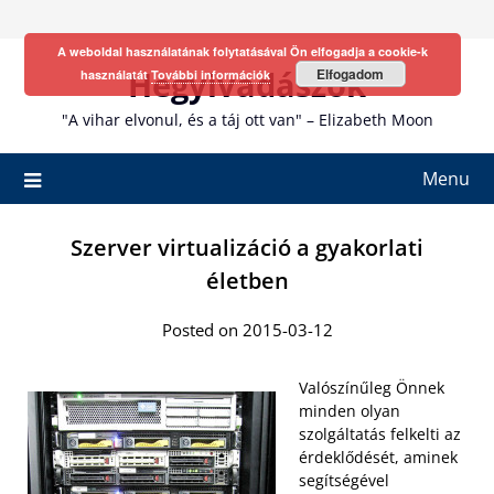
Skip
to
A weboldal használatának folytatásával Ön elfogadja a cookie-k
content
Hegyivadászok
Elfogadom
használatát
További információk
"A vihar elvonul, és a táj ott van" – Elizabeth Moon
Menu
Szerver virtualizáció a gyakorlati
életben
Posted on 2015-03-12
Valószínűleg Önnek
minden olyan
szolgáltatás felkelti az
érdeklődését, aminek
segítségével