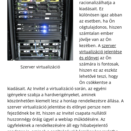
racionalizálhatja a
kiadásait. Ez
különösen igaz abban
az esetben, ha Ön
cégtulajdonos, hiszen
számtalan ember
jövője van az Ön
kezében. A
szerver
virtualizáció jelentése
és előnyei
az Ön
számára is fontosak,
Szerver virtualizáció
hiszen ez az eszköz
lehetővé teszi, hogy
Ön csökkentse a
kiadásait. Az Invitel a virtualizáció során, az egyéni
igényekre szabja a hardverigényeket, aminek
köszönhetően kiemelt lesz a honlap rendelkezésre állása. A
szerver virtualizáció jelentése és előnyei persze nem
fejeződnek be itt,
hiszen az Invitel csapata nullától
huszonnégy óráig ügyel a weblap működésére. Az
ügyfeleknek a rendelkezésére áll egy hibabejelentő