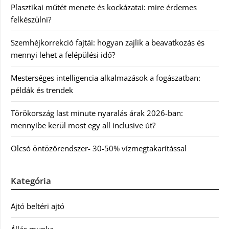
Plasztikai műtét menete és kockázatai: mire érdemes
felkészülni?
Szemhéjkorrekció fajtái: hogyan zajlik a beavatkozás és
mennyi lehet a felépülési idő?
Mesterséges intelligencia alkalmazások a fogászatban:
példák és trendek
Törökország last minute nyaralás árak 2026-ban:
mennyibe kerül most egy all inclusive út?
Olcsó öntözőrendszer- 30-50% vízmegtakarítással
Kategória
Ajtó beltéri ajtó