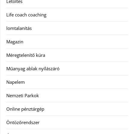
Letöltés
Life coach coaching
lomtalanítás
Magazin
Méregtelenítő kúra
Műanyag ablak nyílászáró
Napelem
Nemzeti Parkok
Online pénztárgép
Öntözőrendszer