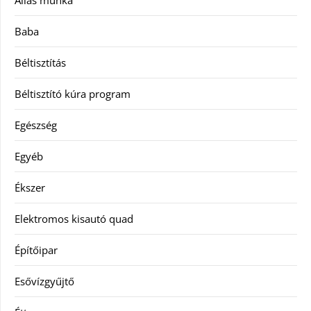
Állás munka
Baba
Béltisztítás
Béltisztító kúra program
Egészség
Egyéb
Ékszer
Elektromos kisautó quad
Építőipar
Esővízgyűjtő