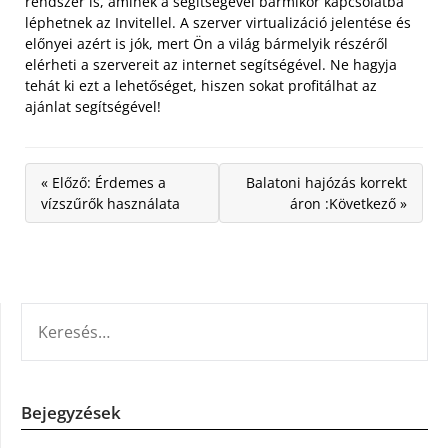
rendszer is, aminek a segítségével bármikor kapcsolatba
léphetnek az Invitellel. A szerver virtualizáció jelentése és
előnyei azért is jók, mert Ön a világ bármelyik részéről
elérheti a szervereit az internet segítségével. Ne hagyja
tehát ki ezt a lehetőséget, hiszen sokat profitálhat az
ajánlat segítségével!
« Előző: Érdemes a
Balatoni hajózás korrekt
vízszűrők használata
áron :Következő »
KERESÉS:
Bejegyzések