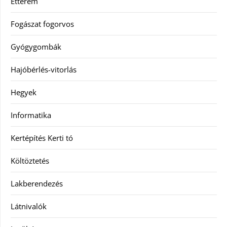
Étterem
Fogászat fogorvos
Gyógygombák
Hajóbérlés-vitorlás
Hegyek
Informatika
Kertépítés Kerti tó
Költöztetés
Lakberendezés
Látnivalók