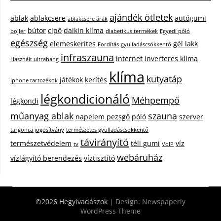
ajándék ötletek
ablak
ablakcsere
autógumi
ablakcsere árak
bútor
cipő
daikin klíma
bojler
diabetikus termékek
Egyedi póló
egészség
elemeskerites
gél lakk
Fordítás
gyulladáscsökkentő
infraszauna
internet
inverteres klíma
Használt ultrahang
klíma
kutyatáp
játékok
kerítés
Iphone tartozékok
légkondicionáló
Méhpempő
légkondi
műanyag ablak
szauna
napelem
pezsgő
póló
szerver
targonca jogosítvány
természetes gyulladáscsökkentő
távirányító
természetvédelem
téli gumi
víz
tv
VoIP
webáruház
vízlágyító berendezés
víztisztító
©2026 Hegyivadászok
| Design:
Newspaperly
WordPress Theme