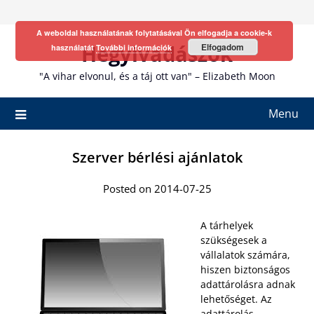
Skip
to
A weboldal használatának folytatásával Ön elfogadja a cookie-k
content
Hegyivadászok
Elfogadom
használatát
További információk
"A vihar elvonul, és a táj ott van" – Elizabeth Moon
Menu
Szerver bérlési ajánlatok
Posted on 2014-07-25
A tárhelyek
szükségesek a
vállalatok számára,
hiszen biztonságos
adattárolásra adnak
lehetőséget. Az
adattárolás