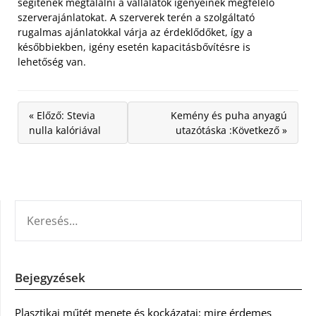
segítenek megtalálni a vállalatok igényeinek megfelelő
szerverajánlatokat. A szerverek terén a szolgáltató
rugalmas ajánlatokkal várja az érdeklődőket, így a
későbbiekben, igény esetén kapacitásbővítésre is
lehetőség van.
« Előző: Stevia
Kemény és puha anyagú
nulla kalóriával
utazótáska :Következő »
KERESÉS:
Bejegyzések
Plasztikai műtét menete és kockázatai: mire érdemes