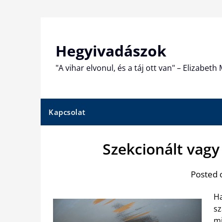
Skip
to
content
Hegyivadászok
"A vihar elvonul, és a táj ott van" – Elizabet
Kapcsolat
Szekcionált vagy
Posted 
Ha
sz
mi