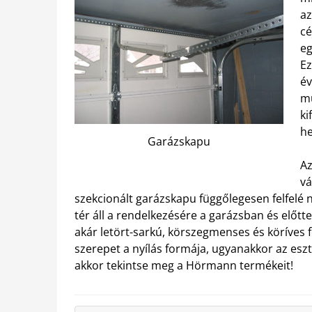
az
cé
eg
Ez
év
mű
ki
he
Garázskapu
Az
vá
szekcionált garázskapu függőlegesen felfelé n
tér áll a rendelkezésére a garázsban és előtte
akár letört-sarkú, körszegmenses és köríves f
szerepet a nyílás formája, ugyanakkor az esz
akkor tekintse meg a Hörmann termékeit!