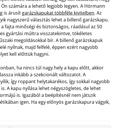
 Ön számára a lehető legjobb legyen. A Hörmann
g is árusít
garázskapukat többféle kivitelben
. Az
yik nagyszerű választás lehet a billenő garázskapu.
 a fajta minőségi és biztonságos, ráadásul az 50
es gyártási múltra visszatekintve, tökéletes
szaki megoldásokkal bír. A billenő garázskapuk
felé nyílnak, majd felfelé, éppen ezért nagyobb
lyet kell előttük hagyni.
onban, ha nincs túl nagy hely a kapu előtt, akkor
lassza inkább a szekcionált változatot. A
yílik, így roppant helytakarékos, így sokkal nagyobb
 is. A kapu nyílása lehet négyszögletes, de lehet
ormájú is. Igazából a beépítésnél nem játszik
tétikában igen. Ha egy előnyös garázskapura vágyik,