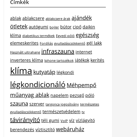
Címkék
ajándék
ablak
ablakcsere
ablakcsere árak
ötletek
autógumi
bútor
cipő
daikin
bojler
egészség
klíma
diabetikus termékek
Egyedi póló
elemeskerites
gél lakk
Fordítás
gyulladáscsökkentő
infraszauna
internet
Használt ultrahang
inverteres klíma
játékok
kerítés
Iphone tartozékok
klíma
kutyatáp
légkondi
légkondicionáló
Méhpempő
műanyag ablak
napelem
pezsgő
póló
szauna
szerver
targonca jogosítvány
természetes
természetvédelem
gyulladáscsökkentő
tv
távirányító
téli gumi
víz
vízlágyító
VoIP
webáruház
berendezés
víztisztító