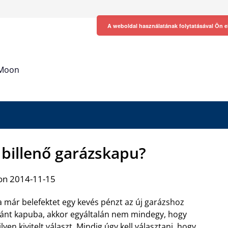
A weboldal használatának folytatásával Ön e
h Moon
 billenő garázskapu?
on 2014-11-15
 már belefektet egy kevés pénzt az új garázshoz
ánt kapuba, akkor egyáltalán nem mindegy, hogy
lyen kivitelt választ. Mindig úgy kell választani, hogy