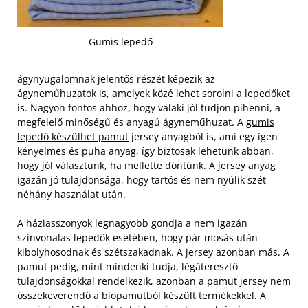
Gumis lepedő
ágynyugalomnak jelentős részét képezik az
ágyneműhuzatok is, amelyek közé lehet sorolni a lepedőket
is. Nagyon fontos ahhoz, hogy valaki jól tudjon pihenni, a
megfelelő minőségű és anyagú ágyneműhuzat. A
gumis
lepedő készülhet pamut
jersey anyagból is, ami egy igen
kényelmes és puha anyag, így biztosak lehetünk abban,
hogy jól választunk, ha mellette döntünk. A jersey anyag
igazán jó tulajdonsága, hogy tartós és nem nyúlik szét
néhány használat után.
A háziasszonyok legnagyobb gondja a nem igazán
színvonalas lepedők esetében, hogy pár mosás után
kibolyhosodnak és szétszakadnak. A jersey azonban más. A
pamut pedig, mint mindenki tudja, légáteresztő
tulajdonságokkal rendelkezik, azonban a pamut jersey nem
összekeverendő a biopamutból készült termékekkel. A