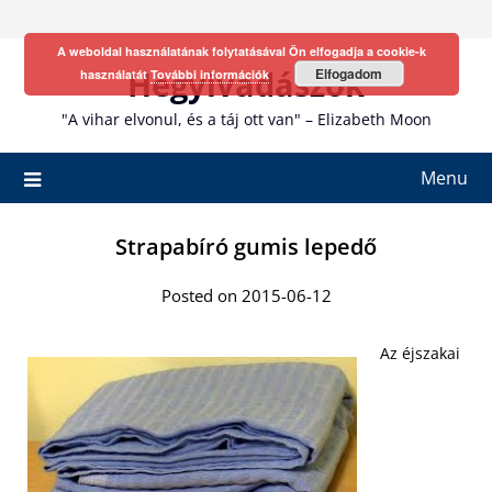
Skip
to
A weboldal használatának folytatásával Ön elfogadja a cookie-k
content
Hegyivadászok
Elfogadom
használatát
További információk
"A vihar elvonul, és a táj ott van" – Elizabeth Moon
Menu
Strapabíró gumis lepedő
Posted on 2015-06-12
Az éjszakai