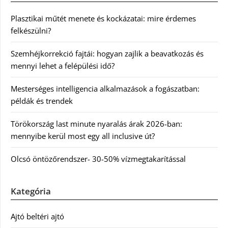
Plasztikai műtét menete és kockázatai: mire érdemes
felkészülni?
Szemhéjkorrekció fajtái: hogyan zajlik a beavatkozás és
mennyi lehet a felépülési idő?
Mesterséges intelligencia alkalmazások a fogászatban:
példák és trendek
Törökország last minute nyaralás árak 2026-ban:
mennyibe kerül most egy all inclusive út?
Olcsó öntözőrendszer- 30-50% vízmegtakarítással
Kategória
Ajtó beltéri ajtó