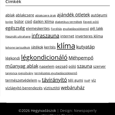
Címkék
ajándék ötletek
ablak
ablakcsere
autógumi
ablakcsere árak
bútor
cipő
daikin klíma
bojler
diabetikus termékek
Egyedi póló
egészség
elemeskerites
gél lakk
Fordítás
gyulladáscsökkentő
infraszauna
internet
inverteres klíma
Használt ultrahang
klíma
kutyatáp
játékok
kerítés
Iphone tartozékok
légkondicionáló
Méhpempő
légkondi
műanyag ablak
szauna
napelem
pezsgő
póló
szerver
targonca jogosítvány
természetes gyulladáscsökkentő
távirányító
természetvédelem
téli gumi
víz
tv
VoIP
webáruház
vízlágyító berendezés
víztisztító
©2026 Hegyivadászok
| Design:
Newspaperly