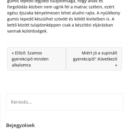
gumis lepedő legjobb tulajdonsága, hogy alvás és
forgolódás közben nem ugrik fel a matrac szélein, ezért
egész éjszaka kényelmesen lehet aludni rajta. A nyúlékony
gumis lepedő készülhet szövött és kötött kivitelben is. A
kettő között tulajdonképpen csak a készítési eljárásban
vannak különbségek.
« Előző: Szamos
Miért jó a supinált
gyerekcipő minden
gyerekcipő? :Következő
alkalomra
»
KERESÉS:
Bejegyzések