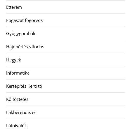
Étterem
Fogászat fogorvos
Gyógygombák
Hajóbérlés-vitorlás
Hegyek
Informatika
Kertépítés Kerti tó
Költöztetés
Lakberendezés
Látnivalók