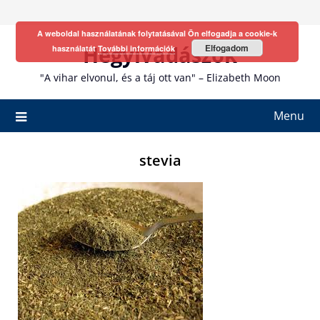
Skip
to
A weboldal használatának folytatásával Ön elfogadja a cookie-k
content
Hegyivadászok
Elfogadom
használatát
További információk
"A vihar elvonul, és a táj ott van" – Elizabeth Moon
Menu
stevia