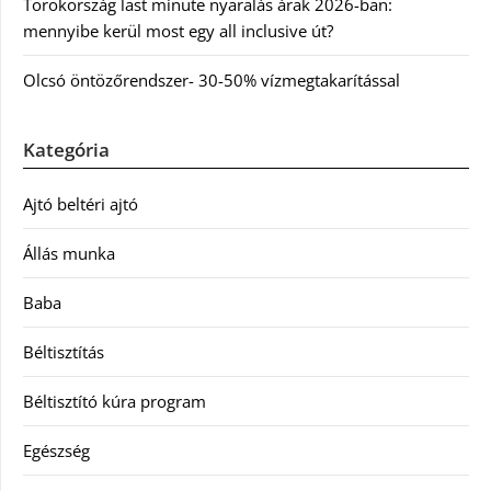
Törökország last minute nyaralás árak 2026-ban:
mennyibe kerül most egy all inclusive út?
Olcsó öntözőrendszer- 30-50% vízmegtakarítással
Kategória
Ajtó beltéri ajtó
Állás munka
Baba
Béltisztítás
Béltisztító kúra program
Egészség