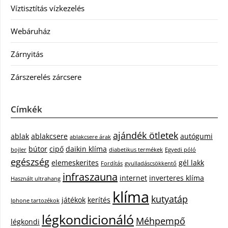
Víztisztítás vízkezelés
Webáruház
Zárnyitás
Zárszerelés zárcsere
Címkék
ajándék ötletek
ablak
ablakcsere
autógumi
ablakcsere árak
bútor
cipő
daikin klíma
bojler
diabetikus termékek
Egyedi póló
egészség
elemeskerites
gél lakk
Fordítás
gyulladáscsökkentő
infraszauna
internet
inverteres klíma
Használt ultrahang
klíma
kutyatáp
játékok
kerítés
Iphone tartozékok
légkondicionáló
Méhpempő
légkondi