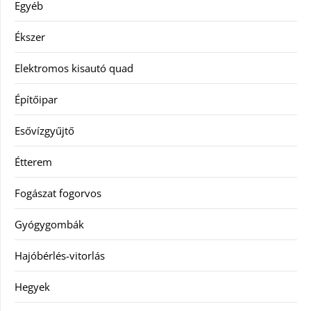
Egyéb
Ékszer
Elektromos kisautó quad
Építőipar
Esővízgyűjtő
Étterem
Fogászat fogorvos
Gyógygombák
Hajóbérlés-vitorlás
Hegyek