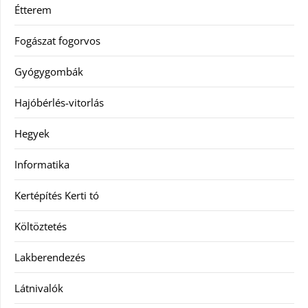
Étterem
Fogászat fogorvos
Gyógygombák
Hajóbérlés-vitorlás
Hegyek
Informatika
Kertépítés Kerti tó
Költöztetés
Lakberendezés
Látnivalók