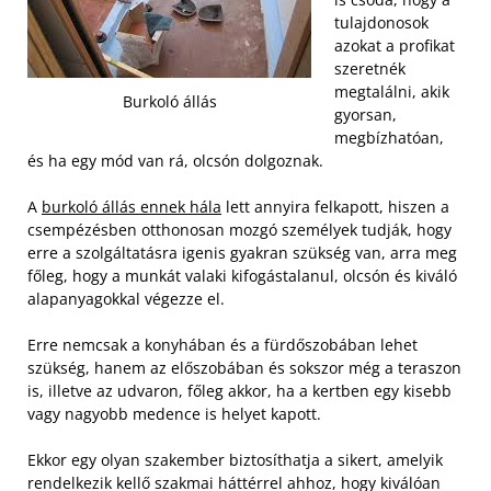
tulajdonosok
azokat a profikat
szeretnék
megtalálni, akik
Burkoló állás
gyorsan,
megbízhatóan,
és ha egy mód van rá, olcsón dolgoznak.
A
burkoló állás ennek hála
lett annyira felkapott, hiszen a
csempézésben otthonosan mozgó személyek tudják, hogy
erre a szolgáltatásra igenis gyakran szükség van, arra meg
főleg, hogy a munkát valaki kifogástalanul, olcsón és kiváló
alapanyagokkal végezze el.
Erre nemcsak a konyhában és a fürdőszobában lehet
szükség, hanem az előszobában és sokszor még a teraszon
is, illetve az udvaron, főleg akkor, ha a kertben egy kisebb
vagy nagyobb medence is helyet kapott.
Ekkor egy olyan szakember biztosíthatja a sikert, amelyik
rendelkezik kellő szakmai háttérrel ahhoz, hogy kiválóan