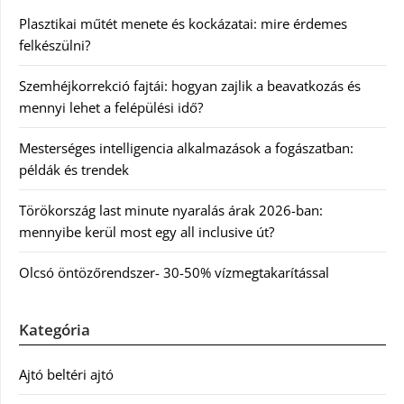
Plasztikai műtét menete és kockázatai: mire érdemes
felkészülni?
Szemhéjkorrekció fajtái: hogyan zajlik a beavatkozás és
mennyi lehet a felépülési idő?
Mesterséges intelligencia alkalmazások a fogászatban:
példák és trendek
Törökország last minute nyaralás árak 2026-ban:
mennyibe kerül most egy all inclusive út?
Olcsó öntözőrendszer- 30-50% vízmegtakarítással
Kategória
Ajtó beltéri ajtó