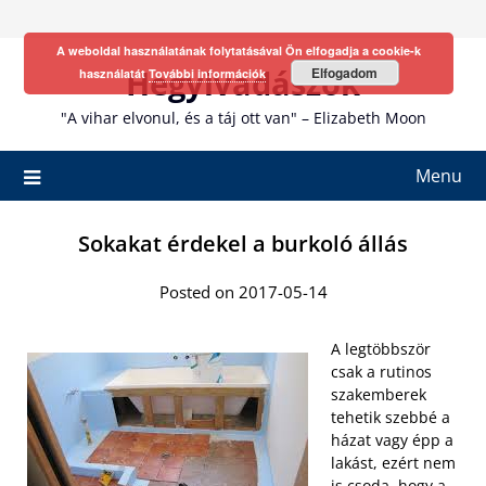
Skip
to
A weboldal használatának folytatásával Ön elfogadja a cookie-k
content
Hegyivadászok
Elfogadom
használatát
További információk
"A vihar elvonul, és a táj ott van" – Elizabeth Moon
Menu
Sokakat érdekel a burkoló állás
Posted on 2017-05-14
A legtöbbször
csak a rutinos
szakemberek
tehetik szebbé a
házat vagy épp a
lakást, ezért nem
is csoda, hogy a