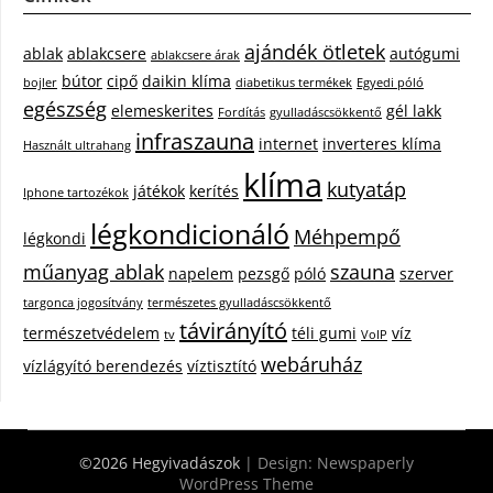
ajándék ötletek
ablak
ablakcsere
autógumi
ablakcsere árak
bútor
cipő
daikin klíma
bojler
diabetikus termékek
Egyedi póló
egészség
elemeskerites
gél lakk
Fordítás
gyulladáscsökkentő
infraszauna
internet
inverteres klíma
Használt ultrahang
klíma
kutyatáp
játékok
kerítés
Iphone tartozékok
légkondicionáló
Méhpempő
légkondi
műanyag ablak
szauna
napelem
pezsgő
póló
szerver
targonca jogosítvány
természetes gyulladáscsökkentő
távirányító
természetvédelem
téli gumi
víz
tv
VoIP
webáruház
vízlágyító berendezés
víztisztító
©2026 Hegyivadászok
| Design:
Newspaperly
WordPress Theme