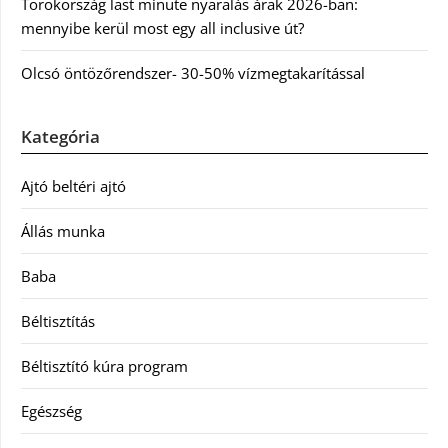
Törökország last minute nyaralás árak 2026-ban:
mennyibe kerül most egy all inclusive út?
Olcsó öntözőrendszer- 30-50% vízmegtakarítással
Kategória
Ajtó beltéri ajtó
Állás munka
Baba
Béltisztítás
Béltisztító kúra program
Egészség