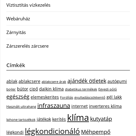
Víztisztítás vízkezelés
Webáruház
Zárnyitás
Zárszerelés zárcsere
Címkék
ajándék ötletek
ablak
ablakcsere
autógumi
ablakcsere árak
bútor
cipő
daikin klíma
bojler
diabetikus termékek
Egyedi póló
egészség
elemeskerites
gél lakk
Fordítás
gyulladáscsökkentő
infraszauna
internet
inverteres klíma
Használt ultrahang
klíma
kutyatáp
játékok
kerítés
Iphone tartozékok
légkondicionáló
Méhpempő
légkondi