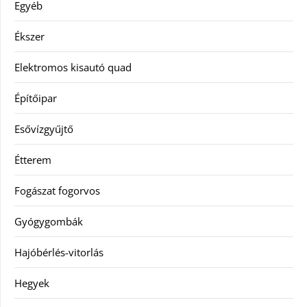
Egyéb
Ékszer
Elektromos kisautó quad
Építőipar
Esővízgyűjtő
Étterem
Fogászat fogorvos
Gyógygombák
Hajóbérlés-vitorlás
Hegyek