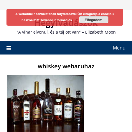
Skip
to
A weboldal használatának folytatásával Ön elfogadja a cookie-k
content
Hegyivadászok
Elfogadom
használatát
További információk
"A vihar elvonul, és a táj ott van" – Elizabeth Moon
Menu
whiskey webaruhaz