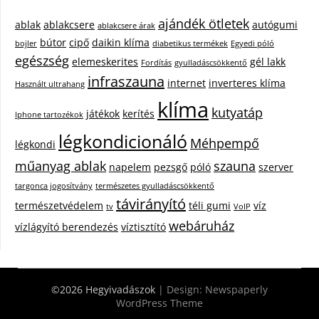
ajándék ötletek
ablak
ablakcsere
autógumi
ablakcsere árak
bútor
cipő
daikin klíma
bojler
diabetikus termékek
Egyedi póló
egészség
elemeskerites
gél lakk
Fordítás
gyulladáscsökkentő
infraszauna
internet
inverteres klíma
Használt ultrahang
klíma
kutyatáp
játékok
kerítés
Iphone tartozékok
légkondicionáló
Méhpempő
légkondi
műanyag ablak
szauna
napelem
pezsgő
póló
szerver
targonca jogosítvány
természetes gyulladáscsökkentő
távirányító
természetvédelem
téli gumi
víz
tv
VoIP
webáruház
vízlágyító berendezés
víztisztító
©2026 Hegyivadászok
| Design:
Newspaperly
WordPress Theme