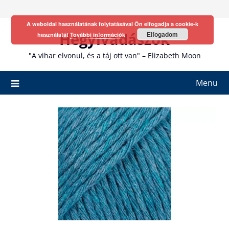
Skip
to
A weboldal használatának folytatásával Ön elfogadja a cookie-k
content
Hegyivadászok
Elfogadom
használatát
További információk
"A vihar elvonul, és a táj ott van" – Elizabeth Moon
Menu