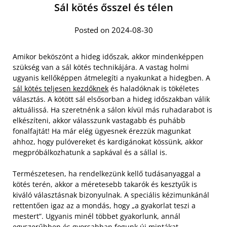
Sál kötés ősszel és télen
Posted on 2024-08-30
Amikor beköszönt a hideg időszak, akkor mindenképpen
szükség van a sál kötés technikájára. A vastag holmi
ugyanis kellőképpen átmelegíti a nyakunkat a hidegben. A
sál kötés teljesen kezdőknek
és haladóknak is tökéletes
választás. A kötött sál elsősorban a hideg időszakban válik
aktuálissá. Ha szeretnénk a sálon kívül más ruhadarabot is
elkészíteni, akkor válasszunk vastagabb és puhább
fonalfajtát! Ha már elég ügyesnek érezzük magunkat
ahhoz, hogy pulóvereket és kardigánokat kössünk, akkor
megpróbálkozhatunk a sapkával és a sállal is.
Természetesen, ha rendelkezünk kellő tudásanyaggal a
kötés terén, akkor a méretesebb takarók és kesztyűk is
kiváló választásnak bizonyulnak. A speciális kézimunkánál
rettentően igaz az a mondás, hogy „a gyakorlat teszi a
mestert”. Ugyanis minél többet gyakorlunk, annál
egyszerűbben és gyorsabban fogunk új mintákat