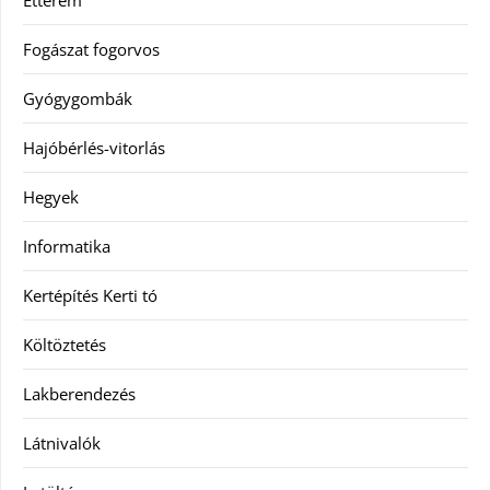
Étterem
Fogászat fogorvos
Gyógygombák
Hajóbérlés-vitorlás
Hegyek
Informatika
Kertépítés Kerti tó
Költöztetés
Lakberendezés
Látnivalók