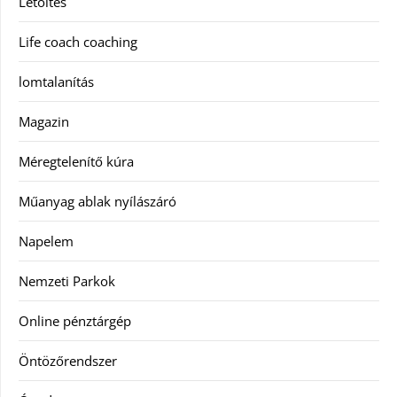
Letöltés
Life coach coaching
lomtalanítás
Magazin
Méregtelenítő kúra
Műanyag ablak nyílászáró
Napelem
Nemzeti Parkok
Online pénztárgép
Öntözőrendszer