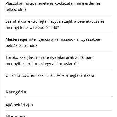
Plasztikai műtét menete és kockázatai: mire érdemes
felkészülni?
Szemhéjkorrekció fajtái: hogyan zajlik a beavatkozás és
mennyi lehet a felépülési idő?
Mesterséges intelligencia alkalmazások a fogászatban:
példák és trendek
Törökország last minute nyaralás árak 2026-ban:
mennyibe kerül most egy all inclusive út?
Olcsó öntözőrendszer- 30-50% vízmegtakarítással
Kategória
Ajtó beltéri ajtó
Állás munka