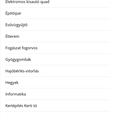
Elektromos kisautó quad
Építőipar
Esővízgyűjtő
Étterem
Fogászat fogorvos
Gyógygombák
Hajóbérlés-vitorlás
Hegyek
Informatika
Kertépítés Kerti tó