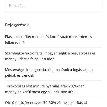
KERESÉS:
Bejegyzések
Plasztikai műtét menete és kockázatai: mire érdemes
felkészülni?
Szemhéjkorrekció fajtái: hogyan zajlik a beavatkozás és
mennyi lehet a felépülési idő?
Mesterséges intelligencia alkalmazások a fogászatban:
példák és trendek
Törökország last minute nyaralás árak 2026-ban:
mennyibe kerül most egy all inclusive út?
Olcsó öntözőrendszer- 30-50% vízmegtakarítással