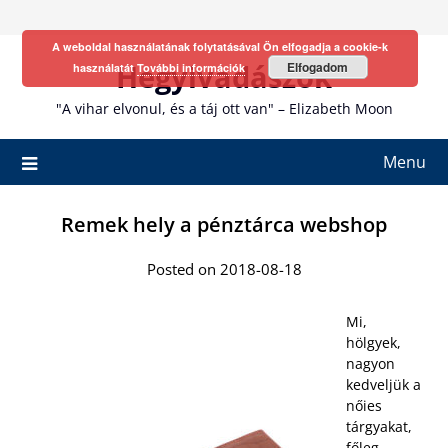
Skip
to
A weboldal használatának folytatásával Ön elfogadja a cookie-k
content
Hegyivadászok
Elfogadom
használatát
További információk
"A vihar elvonul, és a táj ott van" – Elizabeth Moon
Menu
Remek hely a pénztárca webshop
Posted on 2018-08-18
Mi,
hölgyek,
nagyon
kedveljük a
nőies
tárgyakat,
főleg