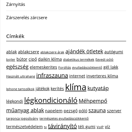
Zárnyitás
Zárszerelés zárcsere
Címkék
ajándék ötletek
ablak
ablakcsere
autógumi
ablakcsere árak
bútor
cipő
daikin klíma
bojler
diabetikus termékek
Egyedi póló
egészség
elemeskerites
gél lakk
Fordítás
gyulladáscsökkentő
infraszauna
internet
inverteres klíma
Használt ultrahang
klíma
kutyatáp
játékok
kerítés
Iphone tartozékok
légkondicionáló
Méhpempő
légkondi
műanyag ablak
szauna
napelem
pezsgő
póló
szerver
targonca jogosítvány
természetes gyulladáscsökkentő
távirányító
természetvédelem
téli gumi
víz
tv
VoIP