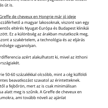
s út is.
Greffe de cheveux en Hongrie már jó ideje
zzáférhető a magyar lakosoknak, viszont van egy
lentős eltérés Nyugat-Európa és Budapest klinikái
zött. Ez a különbség az árakban mutatkozik meg,
szont a szakértelem, a technológia és az eljárás
nősége ugyanolyan.
ferencia azért alakulhatott ki, mivel az itthoni
rszágiakét.
 50-60 százalékkal olcsóbb, mint a cég külföldi
es beavatkozást szavatol az érintetteknek.
ől a fejbőrön, mert az is csak minimálisan
sa alatt meg is szűnik. A Greffe de cheveux en
tumokra, ami tovább növeli az ajánlat