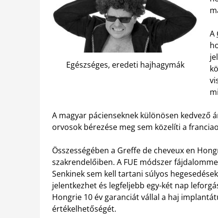
má
A
ho
je
Egészséges, eredeti hajhagymák
kö
vi
mi
A magyar pácienseknek különösen kedvező árdif
orvosok bérezése meg sem közelíti a franciao
Összességében a Greffe de cheveux en Hongrie
szakrendelőiben. A FUE módszer fájdalomment
Senkinek sem kell tartani súlyos hegesedésekt
jelentkezhet és legfeljebb egy-két nap leforgá
Hongrie 10 év garanciát vállal a haj implantá
értékelhetőségét.