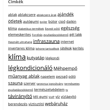
Címkék
ajándék
ablak
ablakcsere
ablakcsere árak
ötletek
autógumi
bútor
cipő
daikin
bojler
egészség
klíma
diabetikus termékek
Egyedi póló
elemeskerites
gél lakk
Fordítás
gyulladáscsökkentő
infraszauna
internet
Használt ultrahang
inverteres klíma
játékok
kerítés
Iphone tartozékok
klíma
kutyatáp
légkondi
légkondicionáló
Méhpempő
műanyag ablak
napelem
pezsgő
póló
szauna
szerver
targonca jogosítvány
természetes
természetvédelem
gyulladáscsökkentő
tv
távirányító
téli gumi
víz
vízlágyító
VoIP
webáruház
berendezés
víztisztító