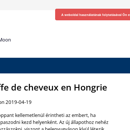
A weboldal használatának folytatásával Ön e
h Moon
ffe de cheveux en Hongrie
on 2019-04-19
ppant kellemetlenül érintheti az embert, ha
paszodni kezd helyenként. Az új állapothoz nehéz
zzászokni, viszont a belenyugváson kívül létezik