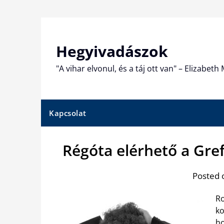
Skip
to
content
Hegyivadászok
"A vihar elvonul, és a táj ott van" – Elizabet
Kapcsolat
Régóta elérhető a Gre
Posted 
Ro
ko
ho