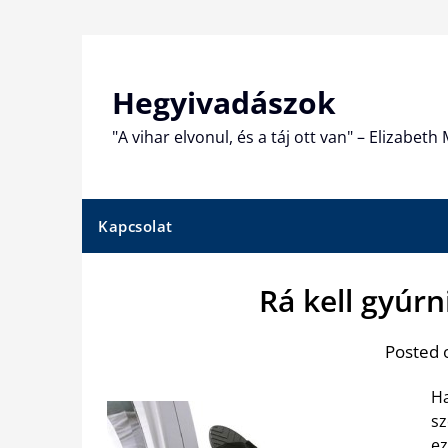
Skip
to
content
Hegyivadászok
"A vihar elvonul, és a táj ott van" – Elizabet
Kapcsolat
Rá kell gyúr
Posted 
Ha
sz
ez