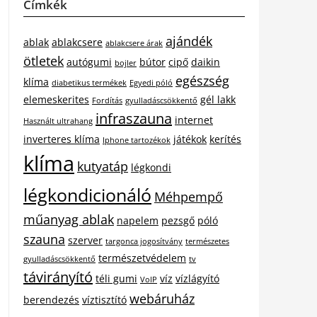
Címkék
ajándék
ablak
ablakcsere
ablakcsere árak
ötletek
autógumi
bútor
cipő
daikin
bojler
egészség
klíma
diabetikus termékek
Egyedi póló
elemeskerites
gél lakk
Fordítás
gyulladáscsökkentő
infraszauna
internet
Használt ultrahang
inverteres klíma
játékok
kerítés
Iphone tartozékok
klíma
kutyatáp
légkondi
légkondicionáló
Méhpempő
műanyag ablak
napelem
pezsgő
póló
szauna
szerver
targonca jogosítvány
természetes
természetvédelem
gyulladáscsökkentő
tv
távirányító
téli gumi
víz
vízlágyító
VoIP
webáruház
berendezés
víztisztító