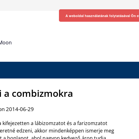
A weboldal használatának folytatásával Ön e
h Moon
ni a combizmokra
on 2014-06-29
 kifejezetten a lábizomzatot és a farizomzatot
eretné edzeni, akkor mindenképpen ismerje meg
t a honlapot, ahol nagyon kedvező áron tudja