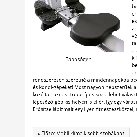
be
er
es
zs
vé
ta
ad
ki
Taposógép
be
az
rendszeresen szeretné a mindennapokba beépí
és kondi-gépeket! Most nagyon népszerűek a
közé tartoznak. Több típus közül lehet válasz
lépcsőző-gép kis helyen is elfér, így egy váro
Erősítse lábizmait egy ilyen fitneszeszközze
« Előző: Mobil klíma kisebb szobákhoz