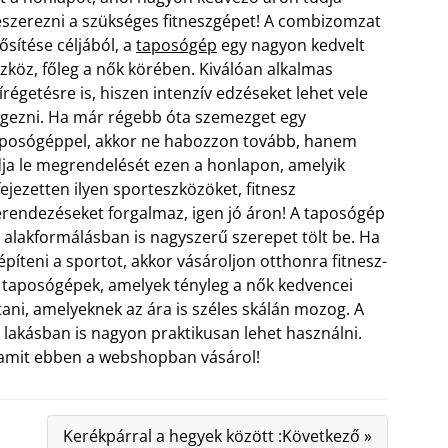
szerezni a szükséges fitneszgépet! A combizomzat
ősítése céljából, a
taposógép
egy nagyon kedvelt
zköz, főleg a nők körében. Kiválóan alkalmas
írégetésre is, hiszen intenzív edzéseket lehet vele
gezni. Ha már régebb óta szemezget egy
posógéppel, akkor ne habozzon tovább, hanem
ja le megrendelését ezen a honlapon, amelyik
fejezetten ilyen sporteszközöket, fitnesz
rendezéseket forgalmaz, igen jó áron!
A taposógép
 alakformálásban is nagyszerű szerepet tölt be. Ha
teni a sportot, akkor vásároljon otthonra fitnesz-
 taposógépek, amelyek tényleg a nők kedvencei
tani, amelyeknek az ára is széles skálán mozog. A
si lakásban is nagyon praktikusan lehet használni.
l, amit ebben a webshopban vásárol!
Kerékpárral a hegyek között :Következő »