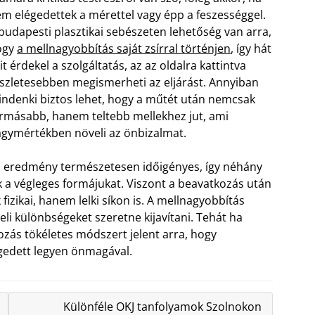
m elégedettek a mérettel vagy épp a feszességgel.
budapesti plasztikai sebészeten lehetőség van arra,
ogy
a mellnagyobbítás saját zsírral történjen
, így hát
it érdekel a szolgáltatás, az az oldalra kattintva
szletesebben megismerheti az eljárást. Annyiban
ndenki biztos lehet, hogy a műtét után nemcsak
rmásabb, hanem teltebb mellekhez jut, ami
gymértékben növeli az önbizalmat.
 eredmény természetesen időigényes, így néhány
zik a végleges formájukat. Viszont a beavatkozás után
zikai, hanem lelki síkon is. A mellnagyobbítás
eli különbségeket szeretne kijavítani. Tehát ha
ozás tökéletes módszert jelent arra, hogy
égedett legyen önmagával.
Különféle OKJ tanfolyamok Szolnokon