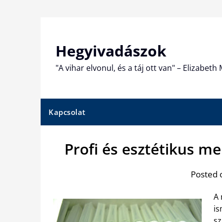
Skip
to
content
Hegyivadászok
"A vihar elvonul, és a táj ott van" – Elizabet
Kapcsolat
Profi és esztétikus me
Posted 
A 
is
sz