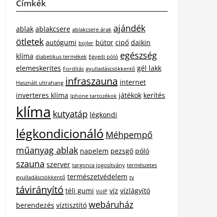
Címkék
ajándék
ablak
ablakcsere
ablakcsere árak
ötletek
autógumi
bútor
cipő
daikin
bojler
egészség
klíma
diabetikus termékek
Egyedi póló
elemeskerites
gél lakk
Fordítás
gyulladáscsökkentő
infraszauna
internet
Használt ultrahang
inverteres klíma
játékok
kerítés
Iphone tartozékok
klíma
kutyatáp
légkondi
légkondicionáló
Méhpempő
műanyag ablak
napelem
pezsgő
póló
szauna
szerver
targonca jogosítvány
természetes
természetvédelem
gyulladáscsökkentő
tv
távirányító
téli gumi
víz
vízlágyító
VoIP
webáruház
berendezés
víztisztító