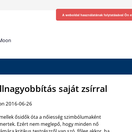
A weboldal használatának folytatásával Ön e
h Moon
llnagyobbítás saját zsírral
on 2016-06-26
mellek ősidők óta a nőiesség szimbólumaként
mertek. Ezért nem meglepő, hogy minden nő
ámára kritikus testrészről van szó, főleg akkor, ha