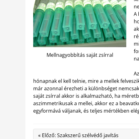
ne
A 
h
ak
ré
mi
fo
Mellnagyobbítás saját zsírral
na
Az
hónapnak el kell telnie, mire a mellek felves
már azonnal érezheti a különbséget nemcsak fi
saját zsírral akkor is alkalmazható, ha méretb
aszimmetrikusak a mellei, akkor ez a beavatk
egyformává váljanak, és teljes mértékben el
« Előző: Szakszerű szélvédő javítás