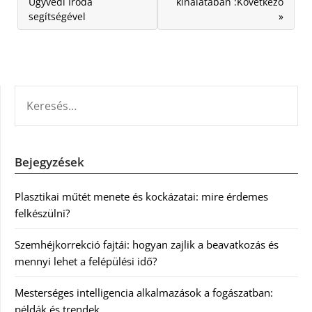
Ügyvédi Iroda
kínálatában :Következő
segítségével
»
KERESÉS:
Bejegyzések
Plasztikai műtét menete és kockázatai: mire érdemes
felkészülni?
Szemhéjkorrekció fajtái: hogyan zajlik a beavatkozás és
mennyi lehet a felépülési idő?
Mesterséges intelligencia alkalmazások a fogászatban:
példák és trendek