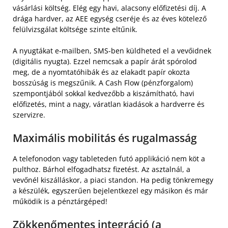
vásárlási költség. Elég egy havi, alacsony előfizetési díj. A
drága hardver, az AEE egység cseréje és az éves kötelező
felülvizsgálat költsége szinte eltűnik.
A nyugtákat e-mailben, SMS-ben küldheted el a vevőidnek
(digitális nyugta). Ezzel nemcsak a papír árát spórolod
meg, de a nyomtatóhibák és az elakadt papír okozta
bosszúság is megszűnik. A Cash Flow (pénzforgalom)
szempontjából sokkal kedvezőbb a kiszámítható, havi
előfizetés, mint a nagy, váratlan kiadások a hardverre és
szervizre.
Maximális mobilitás és rugalmasság
A telefonodon vagy tableteden futó applikáció nem köt a
pulthoz. Bárhol elfogadhatsz fizetést. Az asztalnál, a
vevőnél kiszálláskor, a piaci standon. Ha pedig tönkremegy
a készülék, egyszerűen bejelentkezel egy másikon és már
működik is a pénztárgéped!
Zökkenőmentes integráció (a