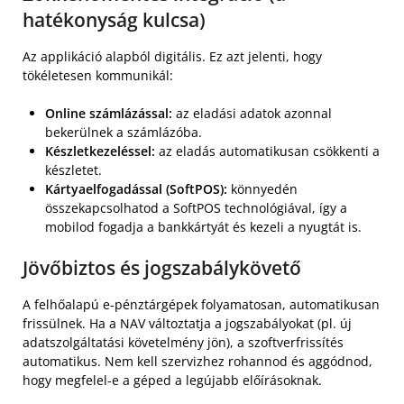
hatékonyság kulcsa)
Az applikáció alapból digitális. Ez azt jelenti, hogy
tökéletesen kommunikál:
Online számlázással:
az eladási adatok azonnal
bekerülnek a számlázóba.
Készletkezeléssel:
az eladás automatikusan csökkenti a
készletet.
Kártyaelfogadással (SoftPOS):
könnyedén
összekapcsolhatod a SoftPOS technológiával, így a
mobilod fogadja a bankkártyát és kezeli a nyugtát is.
Jövőbiztos és jogszabálykövető
A felhőalapú e-pénztárgépek folyamatosan, automatikusan
frissülnek. Ha a NAV változtatja a jogszabályokat (pl. új
adatszolgáltatási követelmény jön), a szoftverfrissítés
automatikus. Nem kell szervizhez rohannod és aggódnod,
hogy megfelel-e a géped a legújabb előírásoknak.