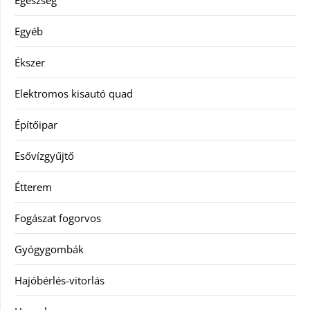
Egészség
Egyéb
Ékszer
Elektromos kisautó quad
Építőipar
Esővízgyűjtő
Étterem
Fogászat fogorvos
Gyógygombák
Hajóbérlés-vitorlás