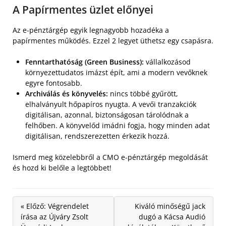
A Papírmentes üzlet előnyei
Az e-pénztárgép egyik legnagyobb hozadéka a
papírmentes működés. Ezzel 2 legyet üthetsz egy csapásra.
Fenntarthatóság (Green Business):
vállalkozásod
környezettudatos imázst épít, ami a modern vevőknek
egyre fontosabb.
Archiválás és könyvelés:
nincs többé gyűrött,
elhalványult hőpapíros nyugta. A vevői tranzakciók
digitálisan, azonnal, biztonságosan tárolódnak a
felhőben. A könyvelőd imádni fogja, hogy minden adat
digitálisan, rendszerezetten érkezik hozzá.
Ismerd meg közelebbről a CMO e-pénztárgép megoldását
és hozd ki belőle a legtöbbet!
« Előző: Végrendelet
Kiváló minőségű jack
írása az Újváry Zsolt
dugó a Kácsa Audió