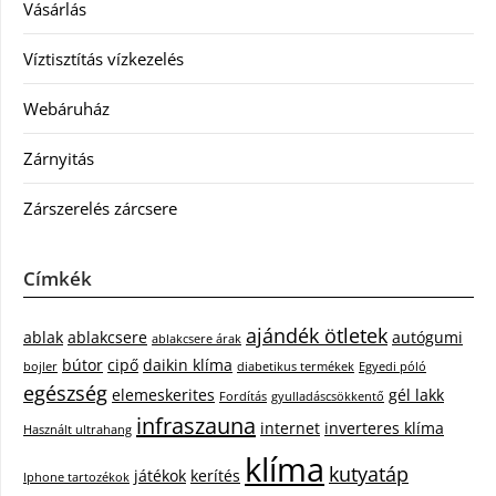
Vásárlás
Víztisztítás vízkezelés
Webáruház
Zárnyitás
Zárszerelés zárcsere
Címkék
ajándék ötletek
ablak
ablakcsere
autógumi
ablakcsere árak
bútor
cipő
daikin klíma
bojler
diabetikus termékek
Egyedi póló
egészség
elemeskerites
gél lakk
Fordítás
gyulladáscsökkentő
infraszauna
internet
inverteres klíma
Használt ultrahang
klíma
kutyatáp
játékok
kerítés
Iphone tartozékok