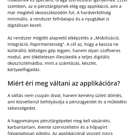
szemben, az e-pénztárgépnek elég egy applikáció, ami a
már meglévő okoseszközödön fut. A hardverköltség
minimális, a rendszer felhőalapú és a nyugtákat is
digitálisan kezeli.
Az rendszer mögötti alapvető elképzelés a „Mobilizáció,
Integráció, Papírmentesség”. A cél az, hogy a kassza ne
különálló, költséges gép legyen, hanem olyan szoftveres
modul, ami tökéletesen illeszkedik a teljes digitális
ökoszisztémádba, mint a számlázás, készlet,
kártyaelfogadás.
Miért éri meg váltani az applikációra?
A váltás nem csupán divat, hanem kemény üzleti döntés,
ami közvetlenül befolyásolja a pénzügyeidet és a működési
sebességedet.
A hagyományos pénztárgépeket meg kell vásárolni,
karbantartani, évente szervizeltetni és a hőpapírt
folyamatosan pótolni. Az applikációnál viszont nincs