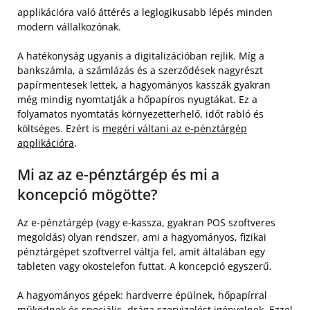
applikációra való áttérés a leglogikusabb lépés minden
modern vállalkozónak.
A hatékonyság ugyanis a digitalizációban rejlik. Míg a
bankszámla, a számlázás és a szerződések nagyrészt
papírmentesek lettek, a hagyományos kasszák gyakran
még mindig nyomtatják a hőpapíros nyugtákat. Ez a
folyamatos nyomtatás környezetterhelő, időt rabló és
költséges. Ezért is
megéri váltani az e-pénztárgép
applikációra
.
Mi az az e-pénztárgép és mi a
koncepció mögötte?
Az e-pénztárgép (vagy e-kassza, gyakran POS szoftveres
megoldás) olyan rendszer, ami a hagyományos, fizikai
pénztárgépet szoftverrel váltja fel, amit általában egy
tableten vagy okostelefon futtat. A koncepció egyszerű.
A hagyományos gépek: hardverre épülnek, hőpapírral
működnek és speciális, drága szervizelést igényelnek. Ezzel