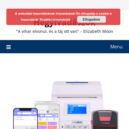
Skip
to
A weboldal használatának folytatásával Ön elfogadja a cookie-k
content
Hegyivadászok
Elfogadom
használatát
További információk
"A vihar elvonul, és a táj ott van" – Elizabeth Moon
Menu