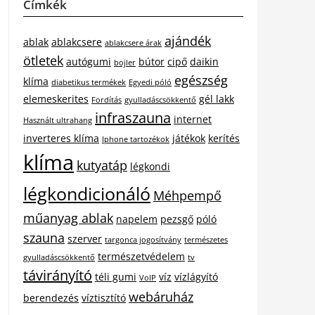
Címkék
ajándék
ablak
ablakcsere
ablakcsere árak
ötletek
autógumi
bútor
cipő
daikin
bojler
egészség
klíma
diabetikus termékek
Egyedi póló
elemeskerites
gél lakk
Fordítás
gyulladáscsökkentő
infraszauna
internet
Használt ultrahang
inverteres klíma
játékok
kerítés
Iphone tartozékok
klíma
kutyatáp
légkondi
légkondicionáló
Méhpempő
műanyag ablak
napelem
pezsgő
póló
szauna
szerver
targonca jogosítvány
természetes
természetvédelem
gyulladáscsökkentő
tv
távirányító
téli gumi
víz
vízlágyító
VoIP
webáruház
berendezés
víztisztító