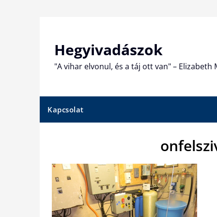
Skip
to
content
Hegyivadászok
"A vihar elvonul, és a táj ott van" – Elizabet
Kapcsolat
onfelszi