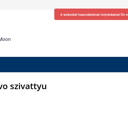
A weboldal használatának folytatásával Ön e
h Moon
vo szivattyu