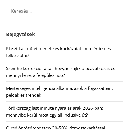
KERESÉS:
Bejegyzések
Plasztikai műtét menete és kockázatai: mire érdemes
felkészülni?
Szemhéjkorrekció fajtái: hogyan zajlik a beavatkozás és
mennyi lehet a felépülési idő?
Mesterséges intelligencia alkalmazások a fogászatban:
példák és trendek
Törökország last minute nyaralás árak 2026-ban:
mennyibe kerül most egy all inclusive út?
Olcsó öntözőrendszer- 30-50% vízmegtakarítással