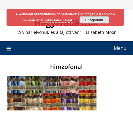
Skip
to
A weboldal használatának folytatásával Ön elfogadja a cookie-k
content
Hegyivadászok
Elfogadom
használatát
További információk
"A vihar elvonul, és a táj ott van" – Elizabeth Moon
Menu
himzofonal