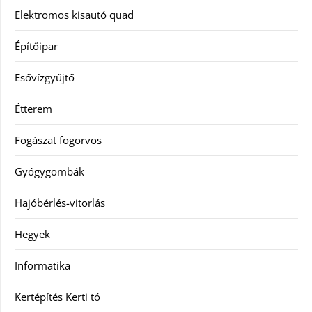
Elektromos kisautó quad
Építőipar
Esővízgyűjtő
Étterem
Fogászat fogorvos
Gyógygombák
Hajóbérlés-vitorlás
Hegyek
Informatika
Kertépítés Kerti tó