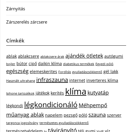
Zárnyitás
Zárszerelés zárcsere
Címkék
ajándék ötletek
ablak
ablakcsere
autógumi
ablakcsere árak
bútor
cipő
daikin klíma
bojler
diabetikus termékek
Egyedi póló
egészség
elemeskerites
gél lakk
Fordítás
gyulladáscsökkentő
infraszauna
internet
inverteres klíma
Használt ultrahang
klíma
kutyatáp
játékok
kerítés
Iphone tartozékok
légkondicionáló
Méhpempő
légkondi
műanyag ablak
szauna
napelem
pezsgő
póló
szerver
targonca jogosítvány
természetes gyulladáscsökkentő
távirányító
természetvédelem
téli gumi
víz
tv
VoIP