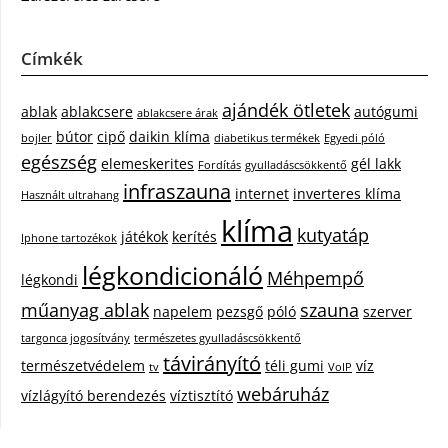
Címkék
ajándék ötletek
ablak
ablakcsere
autógumi
ablakcsere árak
bútor
cipő
daikin klíma
bojler
diabetikus termékek
Egyedi póló
egészség
elemeskerites
gél lakk
Fordítás
gyulladáscsökkentő
infraszauna
internet
inverteres klíma
Használt ultrahang
klíma
kutyatáp
játékok
kerítés
Iphone tartozékok
légkondicionáló
Méhpempő
légkondi
műanyag ablak
szauna
napelem
pezsgő
póló
szerver
targonca jogosítvány
természetes gyulladáscsökkentő
távirányító
természetvédelem
téli gumi
víz
tv
VoIP
webáruház
vízlágyító berendezés
víztisztító