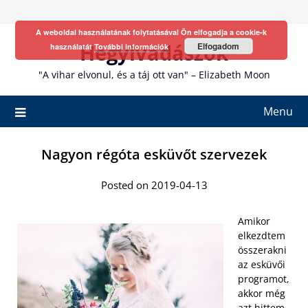
Skip
to
A weboldal használatának folytatásával Ön elfogadja a cookie-k
content
Hegyivadászok
Elfogadom
használatát
További információk
"A vihar elvonul, és a táj ott van" – Elizabeth Moon
Menu
Nagyon régóta esküvőt szervezek
Posted on 2019-04-13
Amikor
elkezdtem
összerakni
az esküvői
programot,
akkor még
azt hittem,