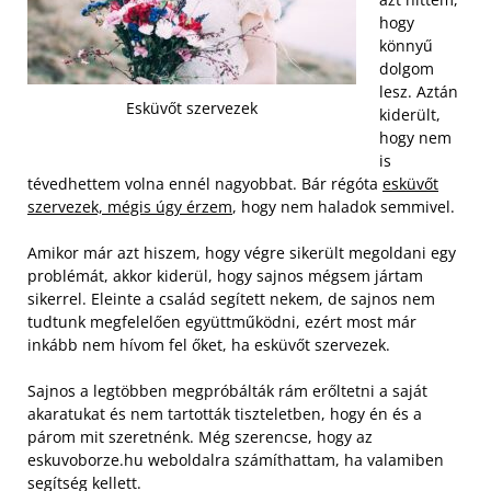
hogy
könnyű
dolgom
lesz. Aztán
Esküvőt szervezek
kiderült,
hogy nem
is
tévedhettem volna ennél nagyobbat. Bár régóta
esküvőt
szervezek, mégis úgy érzem
, hogy nem haladok semmivel.
Amikor már azt hiszem, hogy végre sikerült megoldani egy
problémát, akkor kiderül, hogy sajnos mégsem jártam
sikerrel. Eleinte a család segített nekem, de sajnos nem
tudtunk megfelelően együttműködni, ezért most már
inkább nem hívom fel őket, ha esküvőt szervezek.
Sajnos a legtöbben megpróbálták rám erőltetni a saját
akaratukat és nem tartották tiszteletben, hogy én és a
párom mit szeretnénk. Még szerencse, hogy az
eskuvoborze.hu weboldalra számíthattam, ha valamiben
segítség kellett.