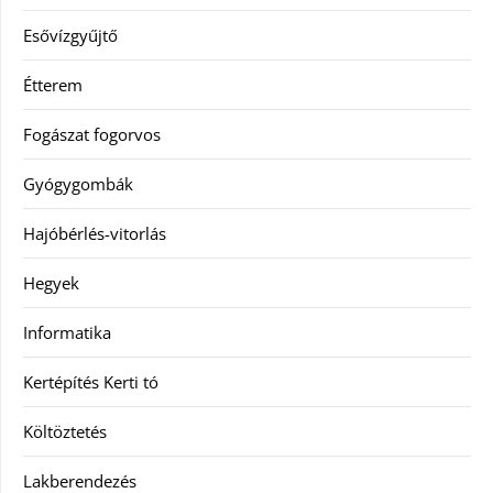
Esővízgyűjtő
Étterem
Fogászat fogorvos
Gyógygombák
Hajóbérlés-vitorlás
Hegyek
Informatika
Kertépítés Kerti tó
Költöztetés
Lakberendezés