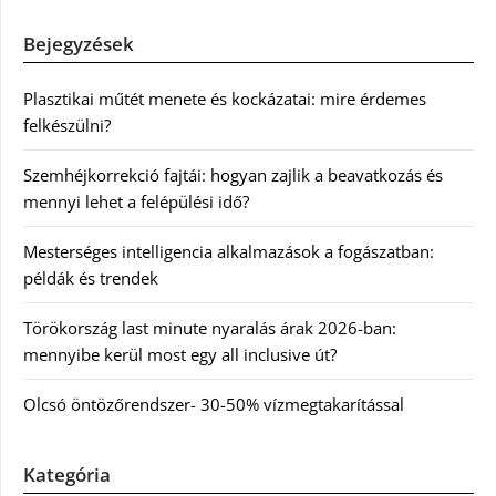
Bejegyzések
Plasztikai műtét menete és kockázatai: mire érdemes
felkészülni?
Szemhéjkorrekció fajtái: hogyan zajlik a beavatkozás és
mennyi lehet a felépülési idő?
Mesterséges intelligencia alkalmazások a fogászatban:
példák és trendek
Törökország last minute nyaralás árak 2026-ban:
mennyibe kerül most egy all inclusive út?
Olcsó öntözőrendszer- 30-50% vízmegtakarítással
Kategória