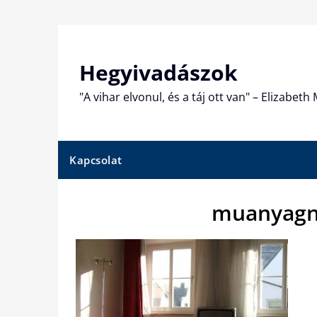
Skip
to
content
Hegyivadászok
"A vihar elvonul, és a táj ott van" – Elizabet
Kapcsolat
muanyagny