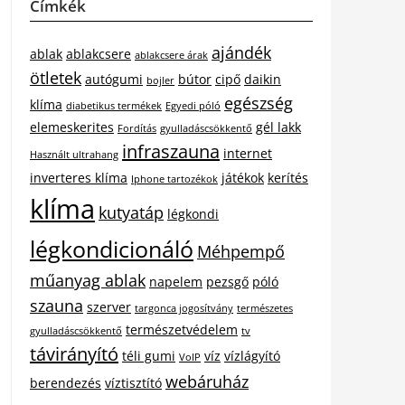
Címkék
ajándék
ablak
ablakcsere
ablakcsere árak
ötletek
autógumi
bútor
cipő
daikin
bojler
egészség
klíma
diabetikus termékek
Egyedi póló
elemeskerites
gél lakk
Fordítás
gyulladáscsökkentő
infraszauna
internet
Használt ultrahang
inverteres klíma
játékok
kerítés
Iphone tartozékok
klíma
kutyatáp
légkondi
légkondicionáló
Méhpempő
műanyag ablak
napelem
pezsgő
póló
szauna
szerver
targonca jogosítvány
természetes
természetvédelem
gyulladáscsökkentő
tv
távirányító
téli gumi
víz
vízlágyító
VoIP
webáruház
berendezés
víztisztító