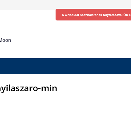
A weboldal használatának folytatásával Ön e
h Moon
ilaszaro-min