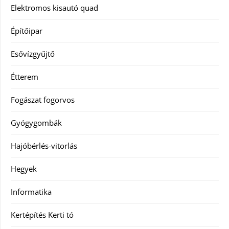
Elektromos kisautó quad
Építőipar
Esővízgyűjtő
Étterem
Fogászat fogorvos
Gyógygombák
Hajóbérlés-vitorlás
Hegyek
Informatika
Kertépítés Kerti tó