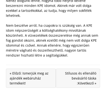
Nehéz dolgunk lenne, hogyha több helyről kellene
beszerezni minden KPE idomot. Akinek már volt dolga
ezekkel a tartozékokkal, az tudja, hogy milyen sokfélék
lehetnek.
Nem beszélve arról, ha csapokra is szükség van. A KPE
idom népszerűségét a költséghatékony mivoltának
köszönheti. A vízvezetékek összeszerelése még annak sem
fog gondot okozni, akinek ezelőtt még nem volt dolga KPE
idommal és csővel. Annak ellenére, hogy egyszerűen
méretre vágható és összeilleszthető, nagyon tartós
rendszer hozható létre a segítségükkel.
« Előző: Ismerjük meg az
Stílusos és ellenálló
ajándék webáruház
bevásárló táska
termékeit!
:Következő »