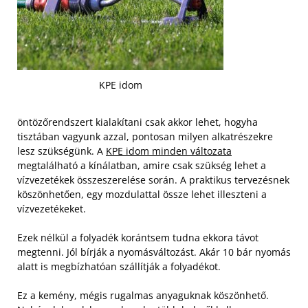
KPE idom
öntözőrendszert kialakítani csak akkor lehet, hogyha
tisztában vagyunk azzal, pontosan milyen alkatrészekre
lesz szükségünk. A
KPE idom minden változata
megtalálható a kínálatban, amire csak szükség lehet a
vízvezetékek összeszerelése során. A praktikus tervezésnek
köszönhetően, egy mozdulattal össze lehet illeszteni a
vízvezetékeket.
Ezek nélkül a folyadék korántsem tudna ekkora távot
megtenni. Jól bírják a nyomásváltozást. Akár 10 bár nyomás
alatt is megbízhatóan szállítják a folyadékot.
Ez a kemény, mégis rugalmas anyaguknak köszönhető.