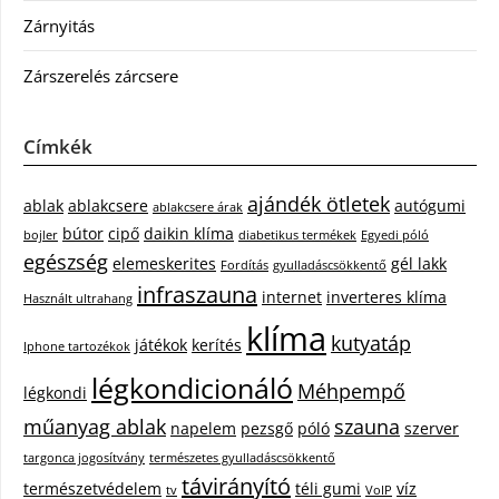
Zárnyitás
Zárszerelés zárcsere
Címkék
ajándék ötletek
ablak
ablakcsere
autógumi
ablakcsere árak
bútor
cipő
daikin klíma
bojler
diabetikus termékek
Egyedi póló
egészség
elemeskerites
gél lakk
Fordítás
gyulladáscsökkentő
infraszauna
internet
inverteres klíma
Használt ultrahang
klíma
kutyatáp
játékok
kerítés
Iphone tartozékok
légkondicionáló
Méhpempő
légkondi
műanyag ablak
szauna
napelem
pezsgő
póló
szerver
targonca jogosítvány
természetes gyulladáscsökkentő
távirányító
természetvédelem
téli gumi
víz
tv
VoIP