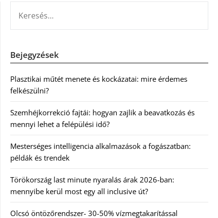
KERESÉS:
Bejegyzések
Plasztikai műtét menete és kockázatai: mire érdemes
felkészülni?
Szemhéjkorrekció fajtái: hogyan zajlik a beavatkozás és
mennyi lehet a felépülési idő?
Mesterséges intelligencia alkalmazások a fogászatban:
példák és trendek
Törökország last minute nyaralás árak 2026-ban:
mennyibe kerül most egy all inclusive út?
Olcsó öntözőrendszer- 30-50% vízmegtakarítással