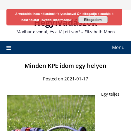
Skip
to
A weboldal használatának folytatásával Ön elfogadja a cookie-k
content
Hegyivadászok
Elfogadom
használatát
További információk
"A vihar elvonul, és a táj ott van" – Elizabeth Moon
Menu
Minden KPE idom egy helyen
Posted on 2021-01-17
Egy teljes