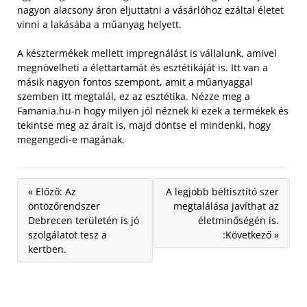
nagyon alacsony áron eljuttatni a vásárlóhoz ezáltal életet
vinni a lakásába a műanyag helyett.
A késztermékek mellett impregnálást is vállalunk, amivel
megnövelheti a élettartamát és esztétikáját is. Itt van a
másik nagyon fontos szempont, amit a műanyaggal
szemben itt megtalál, ez az esztétika. Nézze meg a
Famania.hu-n hogy milyen jól néznek ki ezek a termékek és
tekintse meg az árait is, majd döntse el mindenki, hogy
megengedi-e magának.
« Előző: Az
A legjobb béltisztító szer
öntözőrendszer
megtalálása javíthat az
Debrecen területén is jó
életminőségén is.
szolgálatot tesz a
:Következő »
kertben.