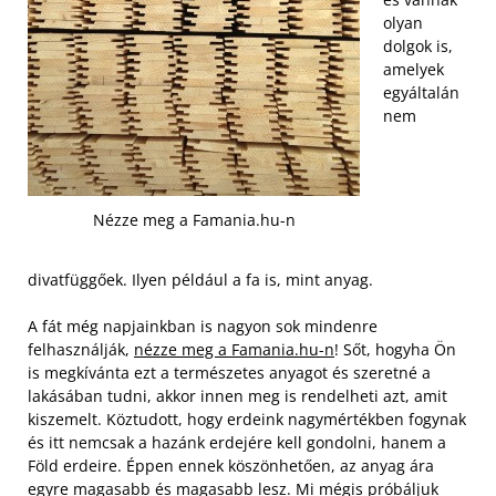
olyan
dolgok is,
amelyek
egyáltalán
nem
Nézze meg a Famania.hu-n
divatfüggőek. Ilyen például a fa is, mint anyag.
A fát még napjainkban is nagyon sok mindenre
felhasználják,
nézze meg a Famania.hu-n
! Sőt, hogyha Ön
is megkívánta ezt a természetes anyagot és szeretné a
lakásában tudni, akkor innen meg is rendelheti azt, amit
kiszemelt. Köztudott, hogy erdeink nagymértékben fogynak
és itt nemcsak a hazánk erdejére kell gondolni, hanem a
Föld erdeire.
Éppen ennek köszönhetően, az anyag ára
egyre magasabb és magasabb lesz. Mi mégis próbáljuk