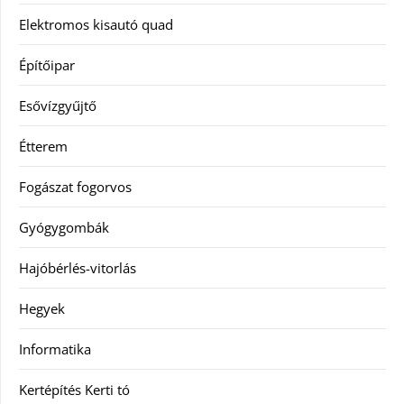
Elektromos kisautó quad
Építőipar
Esővízgyűjtő
Étterem
Fogászat fogorvos
Gyógygombák
Hajóbérlés-vitorlás
Hegyek
Informatika
Kertépítés Kerti tó