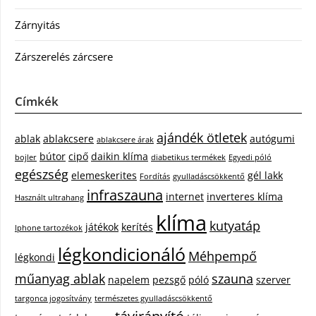
Zárnyitás
Zárszerelés zárcsere
Címkék
ajándék ötletek
ablak
ablakcsere
autógumi
ablakcsere árak
bútor
cipő
daikin klíma
bojler
diabetikus termékek
Egyedi póló
egészség
elemeskerites
gél lakk
Fordítás
gyulladáscsökkentő
infraszauna
internet
inverteres klíma
Használt ultrahang
klíma
kutyatáp
játékok
kerítés
Iphone tartozékok
légkondicionáló
Méhpempő
légkondi
műanyag ablak
szauna
napelem
pezsgő
póló
szerver
targonca jogosítvány
természetes gyulladáscsökkentő