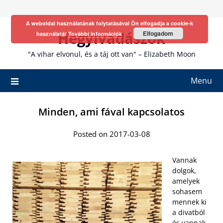
Skip
to
A weboldal használatának folytatásával Ön elfogadja a cookie-k
content
Hegyivadászok
Elfogadom
használatát
További információk
"A vihar elvonul, és a táj ott van" – Elizabeth Moon
Menu
Minden, ami fával kapcsolatos
Posted on 2017-03-08
Vannak
dolgok,
amelyek
sohasem
mennek ki
a divatból
és vannak