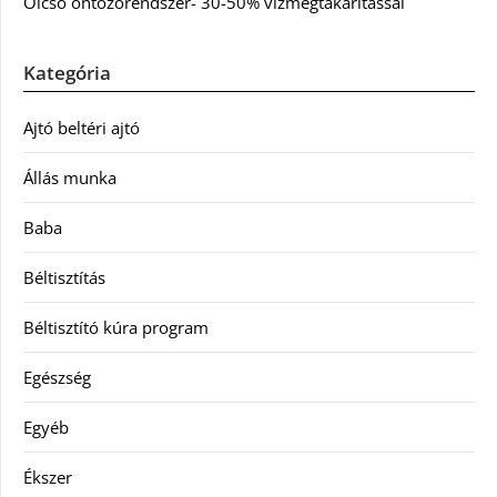
Olcsó öntözőrendszer- 30-50% vízmegtakarítással
Kategória
Ajtó beltéri ajtó
Állás munka
Baba
Béltisztítás
Béltisztító kúra program
Egészség
Egyéb
Ékszer