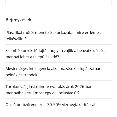
Bejegyzések
Plasztikai műtét menete és kockázatai: mire érdemes
felkészülni?
Szemhéjkorrekció fajtái: hogyan zajlik a beavatkozás és
mennyi lehet a felépülési idő?
Mesterséges intelligencia alkalmazások a fogászatban:
példák és trendek
Törökország last minute nyaralás árak 2026-ban:
mennyibe kerül most egy all inclusive út?
Olcsó öntözőrendszer- 30-50% vízmegtakarítással