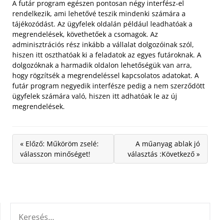
A futár program egészen pontosan négy interfész-el
rendelkezik, ami lehetővé teszik mindenki számára a
tájékozódást.
Az ügyfelek oldalán például leadhatóak a
megrendelések, követhetőek a csomagok. Az
adminisztrációs rész inkább a vállalat dolgozóinak szól,
hiszen itt oszthatóak ki a feladatok az egyes futároknak. A
dolgozóknak a harmadik oldalon lehetőségük van arra,
hogy rögzítsék a megrendeléssel kapcsolatos adatokat. A
futár program negyedik interfésze pedig a nem szerződött
ügyfelek számára való, hiszen itt adhatóak le az új
megrendelések.
« Előző: Műköröm zselé:
A műanyag ablak jó
válasszon minőséget!
választás :Következő »
KERESÉS: