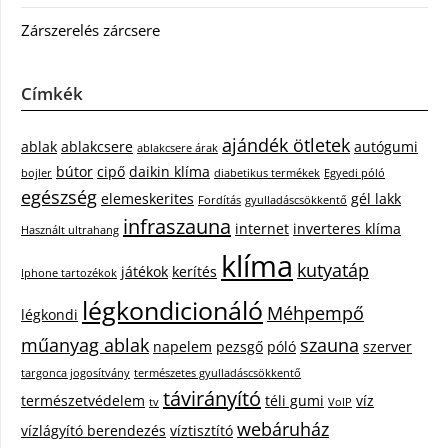
Zárszerelés zárcsere
Címkék
ajándék ötletek
ablak
ablakcsere
autógumi
ablakcsere árak
bútor
cipő
daikin klíma
bojler
diabetikus termékek
Egyedi póló
egészség
elemeskerites
gél lakk
Fordítás
gyulladáscsökkentő
infraszauna
internet
inverteres klíma
Használt ultrahang
klíma
kutyatáp
játékok
kerítés
Iphone tartozékok
légkondicionáló
Méhpempő
légkondi
műanyag ablak
szauna
napelem
pezsgő
póló
szerver
targonca jogosítvány
természetes gyulladáscsökkentő
távirányító
természetvédelem
téli gumi
víz
tv
VoIP
webáruház
vízlágyító berendezés
víztisztító