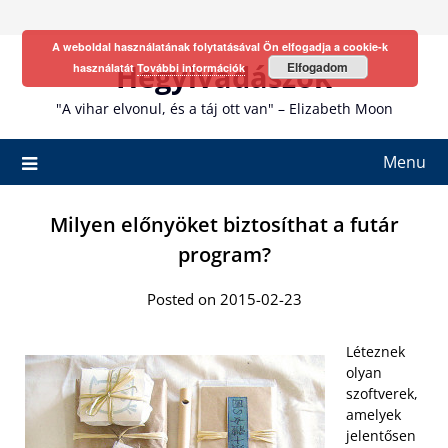
Skip
to
A weboldal használatának folytatásával Ön elfogadja a cookie-k
content
Hegyivadászok
Elfogadom
használatát
További információk
"A vihar elvonul, és a táj ott van" – Elizabeth Moon
Menu
Milyen előnyöket biztosíthat a futár
program?
Posted on 2015-02-23
Léteznek
olyan
szoftverek,
amelyek
jelentősen