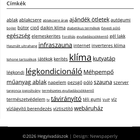
Címkék
ajándék ötletek
ablak
ablakcsere
autógumi
ablakcsere árak
bútor
cipő
daikin klíma
bojler
diabetikus termékek
Egyedi póló
egészség
elemeskerites
gél lakk
Fordítás
gyulladáscsökkentő
infraszauna
internet
inverteres klíma
Használt ultrahang
klíma
kutyatáp
játékok
kerítés
Iphone tartozékok
légkondicionáló
Méhpempő
légkondi
műanyag ablak
szauna
napelem
pezsgő
póló
szerver
targonca jogosítvány
természetes gyulladáscsökkentő
távirányító
természetvédelem
téli gumi
víz
tv
VoIP
webáruház
vízlágyító berendezés
víztisztító
©2026 Hegyivadászok
| Design:
Newspaperly