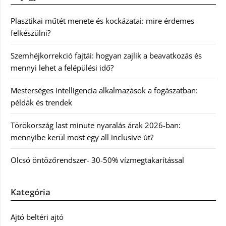
Plasztikai műtét menete és kockázatai: mire érdemes
felkészülni?
Szemhéjkorrekció fajtái: hogyan zajlik a beavatkozás és
mennyi lehet a felépülési idő?
Mesterséges intelligencia alkalmazások a fogászatban:
példák és trendek
Törökország last minute nyaralás árak 2026-ban:
mennyibe kerül most egy all inclusive út?
Olcsó öntözőrendszer- 30-50% vízmegtakarítással
Kategória
Ajtó beltéri ajtó