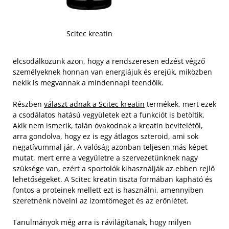
Scitec kreatin
elcsodálkozunk azon, hogy a rendszeresen edzést végző
személyeknek honnan van energiájuk és erejük, miközben
nekik is megvannak a mindennapi teendőik.
Részben
választ adnak a Scitec kreatin
termékek, mert ezek
a csodálatos hatású vegyületek ezt a funkciót is betöltik.
Akik nem ismerik, talán óvakodnak a kreatin bevitelétől,
arra gondolva, hogy ez is egy átlagos szteroid, ami sok
negatívummal jár. A valóság azonban teljesen más képet
mutat, mert erre a vegyületre a szervezetünknek nagy
szüksége van, ezért a sportolók kihasználják az ebben rejlő
lehetőségeket.
A Scitec kreatin tiszta formában kapható és
fontos a proteinek mellett ezt is használni, amennyiben
szeretnénk növelni az izomtömeget és az erőnlétet.
Tanulmányok még arra is rávilágítanak, hogy milyen