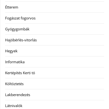
Étterem
Fogászat fogorvos
Gyógygombák
Hajóbérlés-vitorlás
Hegyek
Informatika
Kertépítés Kerti tó
Költöztetés
Lakberendezés
Látnivalók