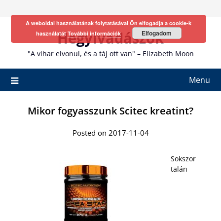
Skip
to
A weboldal használatának folytatásával Ön elfogadja a cookie-k
content
Hegyivadászok
Elfogadom
használatát
További információk
"A vihar elvonul, és a táj ott van" – Elizabeth Moon
Menu
Mikor fogyasszunk Scitec kreatint?
Posted on 2017-11-04
Sokszor
talán