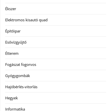
Ékszer
Elektromos kisautó quad
Építőipar
Esővízgyűjtő
Étterem
Fogászat fogorvos
Gyógygombák
Hajóbérlés-vitorlás
Hegyek
Informatika