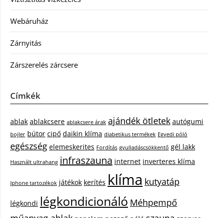
Webáruház
Zárnyitás
Zárszerelés zárcsere
Címkék
ajándék ötletek
ablak
ablakcsere
autógumi
ablakcsere árak
bútor
cipő
daikin klíma
bojler
diabetikus termékek
Egyedi póló
egészség
elemeskerites
gél lakk
Fordítás
gyulladáscsökkentő
infraszauna
internet
inverteres klíma
Használt ultrahang
klíma
kutyatáp
játékok
kerítés
Iphone tartozékok
légkondicionáló
Méhpempő
légkondi