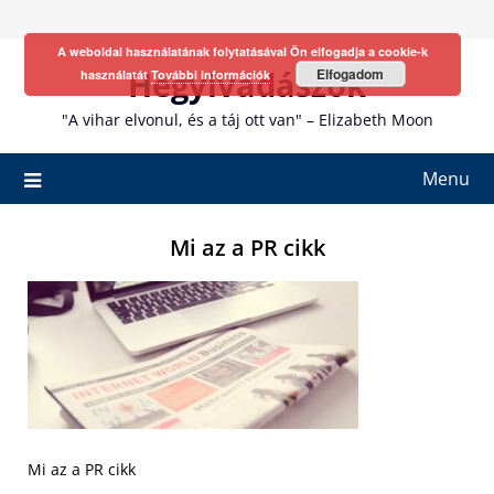
Skip
to
A weboldal használatának folytatásával Ön elfogadja a cookie-k
content
Hegyivadászok
Elfogadom
használatát
További információk
"A vihar elvonul, és a táj ott van" – Elizabeth Moon
Menu
Mi az a PR cikk
Mi az a PR cikk