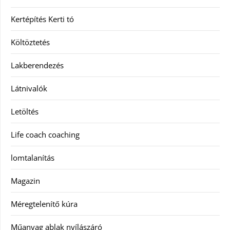
Kertépítés Kerti tó
Költöztetés
Lakberendezés
Látnivalók
Letöltés
Life coach coaching
lomtalanítás
Magazin
Méregtelenítő kúra
Műanyag ablak nyílászáró