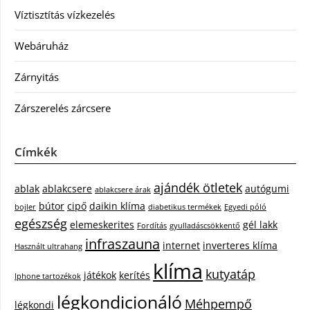
Víztisztítás vízkezelés
Webáruház
Zárnyitás
Zárszerelés zárcsere
Címkék
ajándék ötletek
ablak
ablakcsere
autógumi
ablakcsere árak
bútor
cipő
daikin klíma
bojler
diabetikus termékek
Egyedi póló
egészség
elemeskerites
gél lakk
Fordítás
gyulladáscsökkentő
infraszauna
internet
inverteres klíma
Használt ultrahang
klíma
kutyatáp
játékok
kerítés
Iphone tartozékok
légkondicionáló
Méhpempő
légkondi