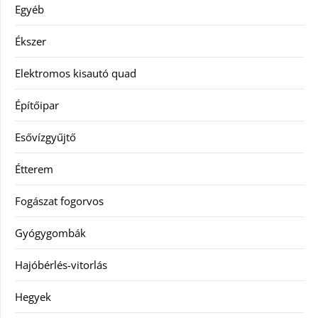
Egyéb
Ékszer
Elektromos kisautó quad
Építőipar
Esővízgyűjtő
Étterem
Fogászat fogorvos
Gyógygombák
Hajóbérlés-vitorlás
Hegyek