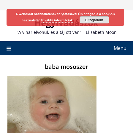
Skip
to
A weboldal használatának folytatásával Ön elfogadja a cookie-k
content
Hegyivadászok
Elfogadom
használatát
További információk
"A vihar elvonul, és a táj ott van" – Elizabeth Moon
Menu
baba mososzer