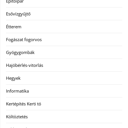
Építőipar
Esővízgyűjtő
Étterem
Fogászat fogorvos
Gyógygombák
Hajóbérlés-vitorlás
Hegyek
Informatika
Kertépítés Kerti tó
Költöztetés