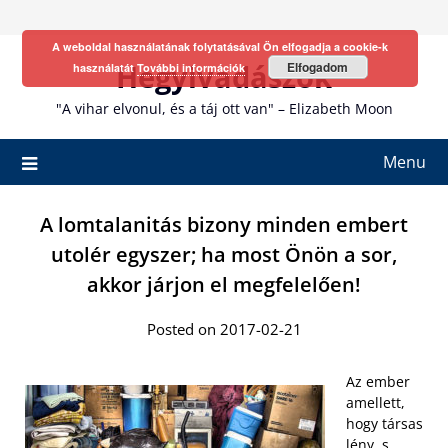
Skip
to
A weboldal használatának folytatásával Ön elfogadja a cookie-k
content
Hegyivadászok
Elfogadom
használatát
További információk
"A vihar elvonul, és a táj ott van" – Elizabeth Moon
Menu
A lomtalanitás bizony minden embert
utolér egyszer; ha most Önön a sor,
akkor járjon el megfelelően!
Posted on 2017-02-21
Az ember
amellett,
hogy társas
lény, s