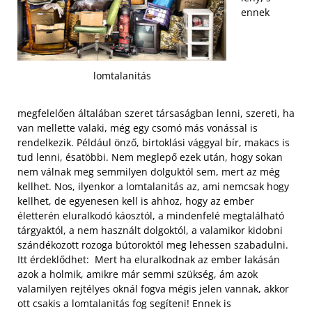
ennek
lomtalanitás
megfelelően általában szeret társaságban lenni, szereti, ha
van mellette valaki, még egy csomó más vonással is
rendelkezik. Például önző, birtoklási vággyal bír, makacs is
tud lenni, ésatöbbi. Nem meglepő ezek után, hogy sokan
nem válnak meg semmilyen dolguktól sem, mert az még
kellhet. Nos, ilyenkor a lomtalanitás az, ami nemcsak hogy
kellhet, de egyenesen kell is ahhoz, hogy az ember
életterén eluralkodó káosztól, a mindenfelé megtalálható
tárgyaktól, a nem használt dolgoktól, a valamikor kidobni
szándékozott rozoga bútoroktól meg lehessen szabadulni.
Itt érdeklődhet: Mert ha eluralkodnak az ember lakásán
azok a holmik, amikre már semmi szükség, ám azok
valamilyen rejtélyes oknál fogva mégis jelen vannak, akkor
ott csakis a lomtalanitás fog segíteni!
Ennek is