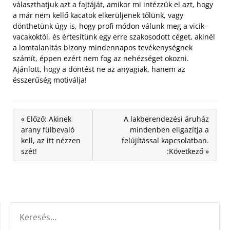
választhatjuk azt a fajtáját, amikor mi intézzük el azt, hogy
a már nem kellő kacatok elkerüljenek tőlünk, vagy
dönthetünk úgy is, hogy profi módon válunk meg a vicik-
vacakoktól, és értesítünk egy erre szakosodott céget, akinél
a lomtalanitás bizony mindennapos tevékenységnek
számít, éppen ezért nem fog az nehézséget okozni.
Ajánlott, hogy a döntést ne az anyagiak, hanem az
ésszerűség motiválja!
« Előző: Akinek
A lakberendezési áruház
arany fülbevaló
mindenben eligazítja a
kell, az itt nézzen
felújítással kapcsolatban.
szét!
:Következő »
KERESÉS: