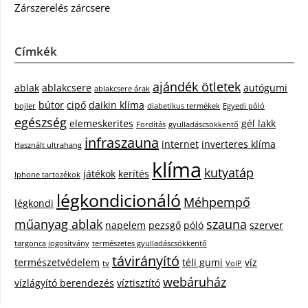
Zárszerelés zárcsere
Címkék
ajándék ötletek
ablak
ablakcsere
autógumi
ablakcsere árak
bútor
cipő
daikin klíma
bojler
diabetikus termékek
Egyedi póló
egészség
elemeskerites
gél lakk
Fordítás
gyulladáscsökkentő
infraszauna
internet
inverteres klíma
Használt ultrahang
klíma
kutyatáp
játékok
kerítés
Iphone tartozékok
légkondicionáló
Méhpempő
légkondi
műanyag ablak
szauna
napelem
pezsgő
póló
szerver
targonca jogosítvány
természetes gyulladáscsökkentő
távirányító
természetvédelem
téli gumi
víz
tv
VoIP
webáruház
vízlágyító berendezés
víztisztító