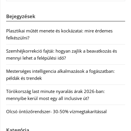
Bejegyzések
Plasztikai műtét menete és kockázatai: mire érdemes
felkészülni?
Szemhéjkorrekció fajtái: hogyan zajlik a beavatkozás és
mennyi lehet a felépülési idő?
Mesterséges intelligencia alkalmazások a fogászatban:
példák és trendek
Törökország last minute nyaralás árak 2026-ban:
mennyibe kerül most egy all inclusive út?
Olcsó öntözőrendszer- 30-50% vízmegtakarítással
Kategória