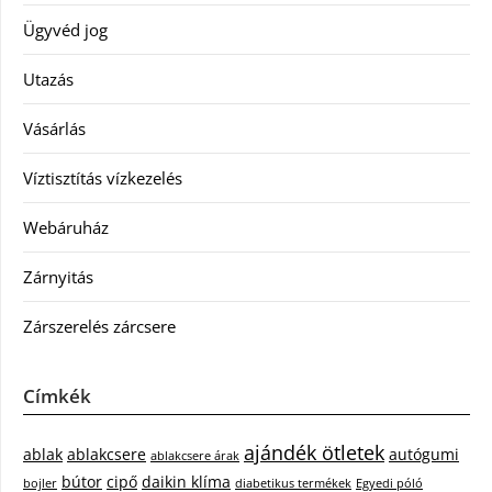
Ügyvéd jog
Utazás
Vásárlás
Víztisztítás vízkezelés
Webáruház
Zárnyitás
Zárszerelés zárcsere
Címkék
ajándék ötletek
ablak
ablakcsere
autógumi
ablakcsere árak
bútor
cipő
daikin klíma
bojler
diabetikus termékek
Egyedi póló