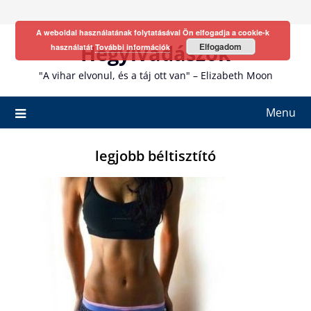
Skip
to
A weboldal használatának folytatásával Ön elfogadja a cookie-k
content
Hegyivadászok
Elfogadom
használatát
További információk
"A vihar elvonul, és a táj ott van" – Elizabeth Moon
Menu
legjobb béltisztító