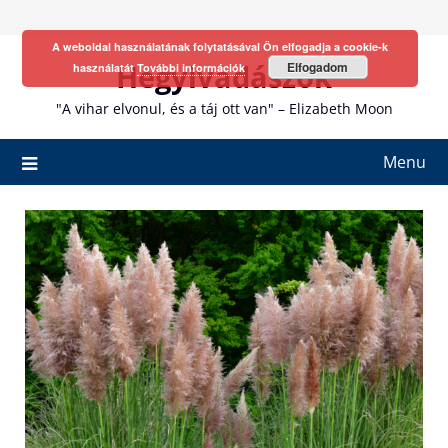
Skip
to
A weboldal használatának folytatásával Ön elfogadja a cookie-k
content
Hegyivadászok
Elfogadom
használatát
További információk
"A vihar elvonul, és a táj ott van" – Elizabeth Moon
Menu