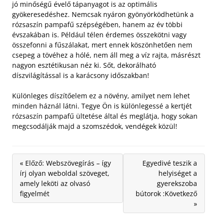
jó minőségű évelő tápanyagot is az optimális
gyökeresedéshez. Nemcsak nyáron gyönyörködhetünk a
rózsaszín pampafű szépségében, hanem az év többi
évszakában is.
Például télen érdemes összekötni vagy
összefonni a fűszálakat, mert ennek köszönhetően nem
csepeg a tövéhez a hólé, nem áll meg a víz rajta, másrészt
nagyon esztétikusan néz ki. Sőt, dekorálható
díszvilágítással is a karácsony időszakban!
Különleges díszítőelem ez a növény, amilyet nem lehet
minden háznál látni. Tegye Ön is különlegessé a kertjét
rózsaszín pampafű ültetése által és meglátja, hogy sokan
megcsodálják majd a szomszédok, vendégek közül!
« Előző: Webszövegírás – így
Egyedivé teszik a
írj olyan weboldal szöveget,
helyiséget a
amely leköti az olvasó
gyerekszoba
figyelmét
bútorok :Következő
»