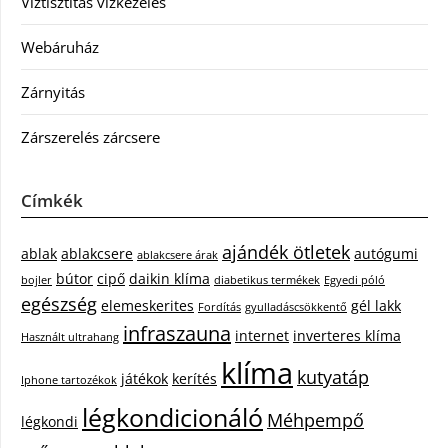
Víztisztítás vízkezelés
Webáruház
Zárnyitás
Zárszerelés zárcsere
Címkék
ajándék ötletek
ablak
ablakcsere
autógumi
ablakcsere árak
bútor
cipő
daikin klíma
bojler
diabetikus termékek
Egyedi póló
egészség
elemeskerites
gél lakk
Fordítás
gyulladáscsökkentő
infraszauna
internet
inverteres klíma
Használt ultrahang
klíma
kutyatáp
játékok
kerítés
Iphone tartozékok
légkondicionáló
Méhpempő
légkondi