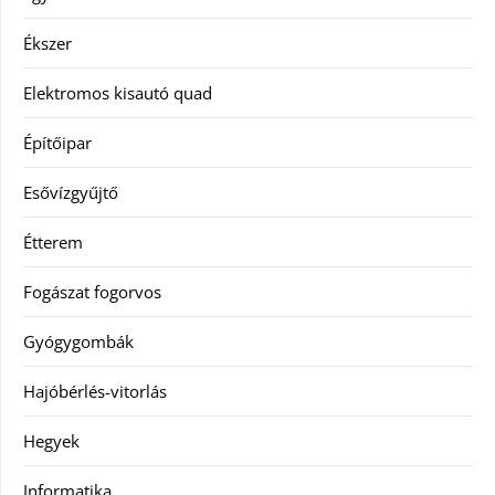
Ékszer
Elektromos kisautó quad
Építőipar
Esővízgyűjtő
Étterem
Fogászat fogorvos
Gyógygombák
Hajóbérlés-vitorlás
Hegyek
Informatika