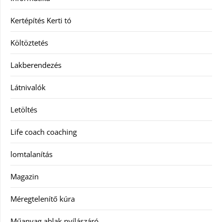
Kertépítés Kerti tó
Költöztetés
Lakberendezés
Látnivalók
Letöltés
Life coach coaching
lomtalanítás
Magazin
Méregtelenítő kúra
Műanyag ablak nyílászáró