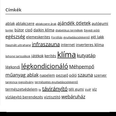
Címkék
ajándék ötletek
ablak
ablakcsere
autógumi
ablakcsere árak
bútor
cipő
daikin klíma
bojler
diabetikus termékek
Egyedi póló
egészség
elemeskerites
gél lakk
Fordítás
gyulladáscsökkentő
infraszauna
internet
inverteres klíma
Használt ultrahang
klíma
kutyatáp
játékok
kerítés
Iphone tartozékok
légkondicionáló
Méhpempő
légkondi
műanyag ablak
szauna
napelem
pezsgő
póló
szerver
targonca jogosítvány
természetes gyulladáscsökkentő
távirányító
természetvédelem
téli gumi
víz
tv
VoIP
webáruház
vízlágyító berendezés
víztisztító