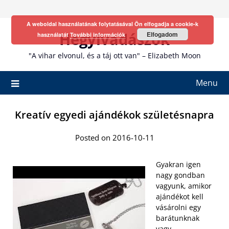
Skip
to
A weboldal használatának folytatásával Ön elfogadja a cookie-k
content
Hegyivadászok
Elfogadom
használatát
További információk
"A vihar elvonul, és a táj ott van" – Elizabeth Moon
Menu
Kreatív egyedi ajándékok születésnapra
Posted on 2016-10-11
Gyakran igen
nagy gondban
vagyunk, amikor
ajándékot kell
vásárolni egy
barátunknak
vagy