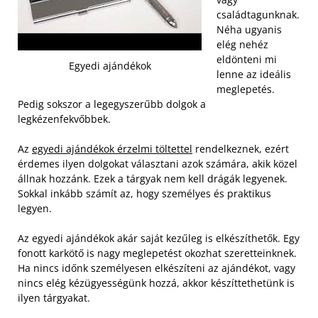
családtagunknak.
Néha ugyanis
elég nehéz
eldönteni mi
Egyedi ajándékok
lenne az ideális
meglepetés.
Pedig sokszor a legegyszerűbb dolgok a
legkézenfekvőbbek.
Az
egyedi ajándékok érzelmi töltettel
rendelkeznek, ezért
érdemes ilyen dolgokat választani azok számára, akik közel
állnak hozzánk. Ezek a tárgyak nem kell drágák legyenek.
Sokkal inkább számít az, hogy személyes és praktikus
legyen.
Az egyedi ajándékok akár saját kezűleg is elkészíthetők. Egy
fonott karkötő is nagy meglepetést okozhat szeretteinknek.
Ha nincs időnk személyesen elkészíteni az ajándékot, vagy
nincs elég kézügyességünk hozzá, akkor készíttethetünk is
ilyen tárgyakat.