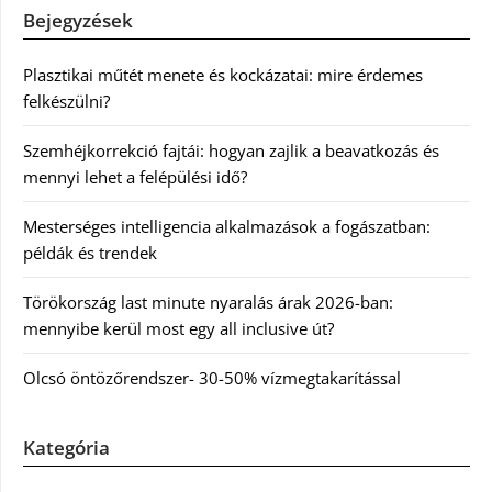
Bejegyzések
Plasztikai műtét menete és kockázatai: mire érdemes
felkészülni?
Szemhéjkorrekció fajtái: hogyan zajlik a beavatkozás és
mennyi lehet a felépülési idő?
Mesterséges intelligencia alkalmazások a fogászatban:
példák és trendek
Törökország last minute nyaralás árak 2026-ban:
mennyibe kerül most egy all inclusive út?
Olcsó öntözőrendszer- 30-50% vízmegtakarítással
Kategória