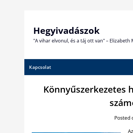
Skip
to
content
Hegyivadászok
"A vihar elvonul, és a táj ott van" – Elizabet
Kapcsolat
Könnyűszerkezetes h
szám
Posted 
Az