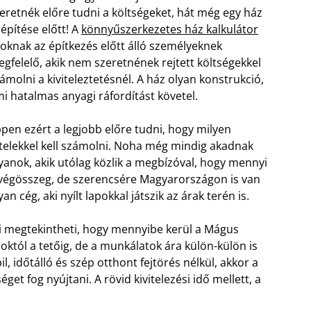
eretnék előre tudni a költségeket, hát még egy ház
lépítése előtt! A
könnyűszerkezetes ház kalkulátor
oknak az építkezés előtt álló személyeknek
gfelelő, akik nem szeretnének rejtett költségekkel
ámolni a kiviteleztetésnél. A ház olyan konstrukció,
i hatalmas anyagi ráfordítást követel.
pen ezért a legjobb előre tudni, hogy milyen
telekkel kell számolni. Noha még mindig akadnak
yanok, akik utólag közlik a megbízóval, hogy mennyi
végösszeg, de szerencsére Magyarországon is van
yan cég, aki nyílt lapokkal játszik az árak terén is.
 megtekintheti, hogy mennyibe kerül a Mágus
októl a tetőig, de a munkálatok ára külön-külön is
il, időtálló és szép otthont fejtörés nélkül, akkor a
et fog nyújtani. A rövid kivitelezési idő mellett, a