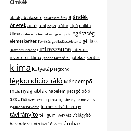
Címkék
ajándék
ablak
ablakcsere
ablakcsere árak
ötletek
autógumi
bútor
cipő
daikin
bojler
egészség
klíma
diabetikus termékek
Egyedi póló
elemeskerites
gél lakk
Fordítás
gyulladáscsökkentő
infraszauna
internet
Használt ultrahang
inverteres klíma
játékok
kerítés
Iphone tartozékok
klíma
kutyatáp
légkondi
légkondicionáló
Méhpempő
műanyag ablak
napelem
pezsgő
póló
szauna
szerver
targonca jogosítvány
természetes
természetvédelem
gyulladáscsökkentő
tv
távirányító
téli gumi
víz
vízlágyító
VoIP
webáruház
berendezés
víztisztító