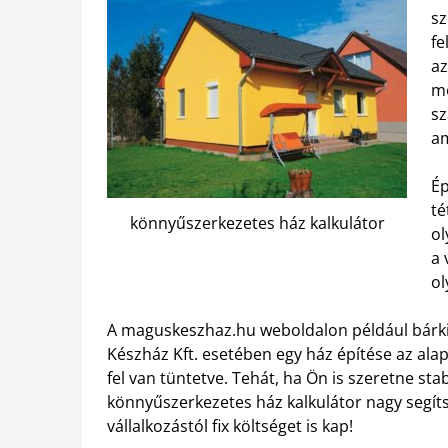
sz
fe
az
me
sz
am
Ép
té
könnyűszerkezetes ház kalkulátor
ol
a 
ol
A maguskeszhaz.hu weboldalon például bárki
Készház Kft. esetében egy ház építése az alap
fel van tüntetve. Tehát, ha Ön is szeretne stab
könnyűszerkezetes ház kalkulátor nagy segítség
vállalkozástól fix költséget is kap!