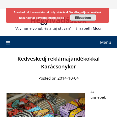
Skip
to
A weboldal használatának folytatásával Ön elfogadja a cookie-k
content
Hegyivadászok
Elfogadom
használatát
További információk
"A vihar elvonul, és a táj ott van" – Elizabeth Moon
Menu
Kedveskedj reklámajándékokkal
Karácsonykor
Posted on 2014-10-04
Az
ünnepek