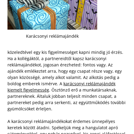
Karácsonyi reklámajándék
közeledtével egy kis figyelmességet kapni mindig jó érzés.
Ha a kollégáktól, a partnereidtől kapsz karácsonyi
reklámajándékot, jogosan érezheted: fontos vagy. Az
ajándék emlékeztet arra, hogy egy csapat része vagy, egy
olyan közösségé, amely alkot valamit. Az alkotás pedig a
boldog emberek ismérve. A
karácsonyi reklámajándék
kiemelt figyelmesség
. Ösztönző erő a munkatársaknak,
partnereknek. Általuk jobban teljesít minden csapat, a
partnereket pedig arra serkenti, az együttműködés további
gyümölcsöket érleljen.
A karácsonyi reklámajándékokat érdemes ünnepélyes
keretek között átadni. Spékeljük meg a hangulatot apró
süteményekkel, egy pohár pezsgővel, kis zenei aláfestéssel