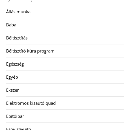
Állás munka
Baba
Béltisztítás
Béltisztító kúra program
Egészség
Egyéb
Ékszer
Elektromos kisautó quad
Építőipar
Esővízgyűjtő