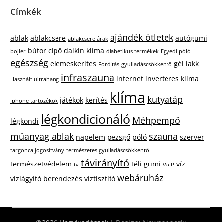
Címkék
ajándék ötletek
ablak
ablakcsere
autógumi
ablakcsere árak
bútor
cipő
daikin klíma
bojler
diabetikus termékek
Egyedi póló
egészség
elemeskerites
gél lakk
Fordítás
gyulladáscsökkentő
infraszauna
internet
inverteres klíma
Használt ultrahang
klíma
kutyatáp
játékok
kerítés
Iphone tartozékok
légkondicionáló
Méhpempő
légkondi
műanyag ablak
szauna
napelem
pezsgő
póló
szerver
targonca jogosítvány
természetes gyulladáscsökkentő
távirányító
természetvédelem
téli gumi
víz
tv
VoIP
webáruház
vízlágyító berendezés
víztisztító