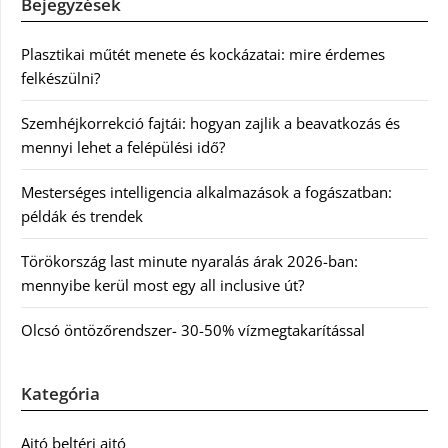
Bejegyzések
Plasztikai műtét menete és kockázatai: mire érdemes
felkészülni?
Szemhéjkorrekció fajtái: hogyan zajlik a beavatkozás és
mennyi lehet a felépülési idő?
Mesterséges intelligencia alkalmazások a fogászatban:
példák és trendek
Törökország last minute nyaralás árak 2026-ban:
mennyibe kerül most egy all inclusive út?
Olcsó öntözőrendszer- 30-50% vízmegtakarítással
Kategória
Ajtó beltéri ajtó