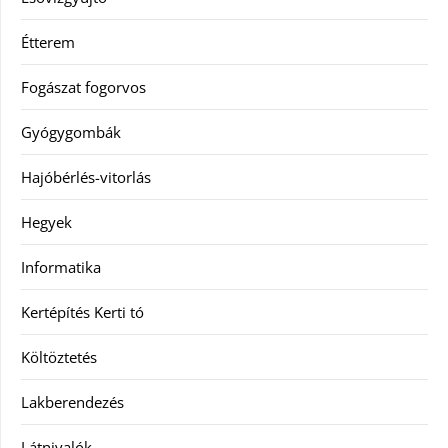
Étterem
Fogászat fogorvos
Gyógygombák
Hajóbérlés-vitorlás
Hegyek
Informatika
Kertépítés Kerti tó
Költöztetés
Lakberendezés
Látnivalók