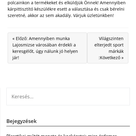
polcainkon a termékeket és elküldjük Önnek! Amennyiben
kárpittisztító készülékre esett a választása és csak bérelni
szeretné, akkor az sem akadály. Várjuk üzletünkben!
« Előző: Amennyiben munka
Világszinten
Lajosmizse városában érdekli a
elterjedt sport
keresgélőt, úgy nálunk jó helyen
márkák
jár!
:Következő »
KERESÉS:
Bejegyzések
Plasztikai műtét menete és kockázatai: mire érdemes