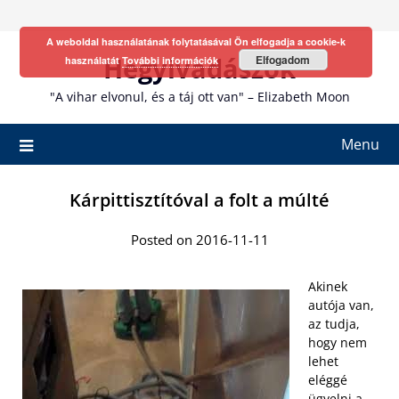
Skip
to
A weboldal használatának folytatásával Ön elfogadja a cookie-k
content
Hegyivadászok
Elfogadom
használatát
További információk
"A vihar elvonul, és a táj ott van" – Elizabeth Moon
Menu
Kárpittisztítóval a folt a múlté
Posted on 2016-11-11
Akinek
autója van,
az tudja,
hogy nem
lehet
eléggé
ügyelni a