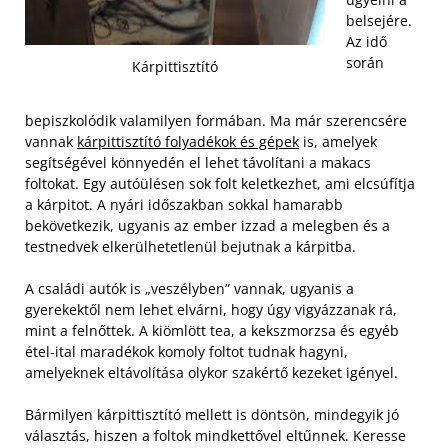
belsejére.
Az idő
során
Kárpittisztító
bepiszkolódik valamilyen formában. Ma már szerencsére
vannak
kárpittisztító folyadékok és gépek
is, amelyek
segítségével könnyedén el lehet távolítani a makacs
foltokat. Egy autóülésen sok folt keletkezhet, ami elcsúfítja
a kárpitot. A nyári időszakban sokkal hamarabb
bekövetkezik, ugyanis az ember izzad a melegben és a
testnedvek elkerülhetetlenül bejutnak a kárpitba.
A családi autók is „veszélyben” vannak, ugyanis a
gyerekektől nem lehet elvárni, hogy úgy vigyázzanak rá,
mint a felnőttek. A kiömlött tea, a kekszmorzsa és egyéb
étel-ital maradékok komoly foltot tudnak hagyni,
amelyeknek eltávolítása olykor szakértő kezeket igényel.
Bármilyen kárpittisztító mellett is döntsön, mindegyik jó
választás, hiszen a foltok mindkettővel eltűnnek. Keresse